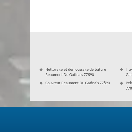
l’installation et le nettoyage des gouttières nécessitent d
d’un professionnel. Pour cela, ne vous inquiétez surtou
gouttières talentueuses à Beaumont Du Gatinais, qui son
possible. En effet, si vous avez l’intention de nettoyer 
Antoine. Il saura quoi faire pour bien l’entretenir à la perf
Nettoyage et démoussage de toiture
Tra
Beaumont Du Gatinais 77890
Gat
Couvreur Beaumont Du Gatinais 77890
Pei
778
Résoudre les problèmes de gouttière 
Une usure, le manque d’entretien ou la mauvaise install