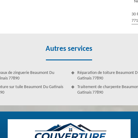
Ne
onc de l’expérience, d’un grand savoir-faire et surtout, l’intervention
t pas car Couverture Antoine dispose des couvreurs nettoyage et pose
30 
t capable d’entretenir votre gouttière dans la meilleure condition
77
ou d’installer des gouttières dans le 77890, faites appel à Couverture
ection.
Autres services
vaux de zinguerie Beaumont Du
Réparation de toiture Beaumont D
inais 77890
Gatinais 77890
nture sur tuile Beaumont Du Gatinais
Traitement de charpente Beaumon
90
Gatinais 77890
à Beaumont Du Gatinais
ation peuvent dégrader les gouttières et les rendre défectueuse. En