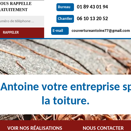
VOUS RAPPELLE
01 89 43 01 94
Bureau
ATUITEMENT
06 10 13 20 52
Chantier
couvertureantoine77@gmail.com
E-mail
Antoine votre entreprise sp
la toiture.
VOIR NOS RÉALISATIONS
NOUS CONTACTER