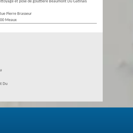
ttoyage et pose de gouttière Beaumont Du Gatinais
Rue Pierre Brasseur
100 Meaux
u
t Du