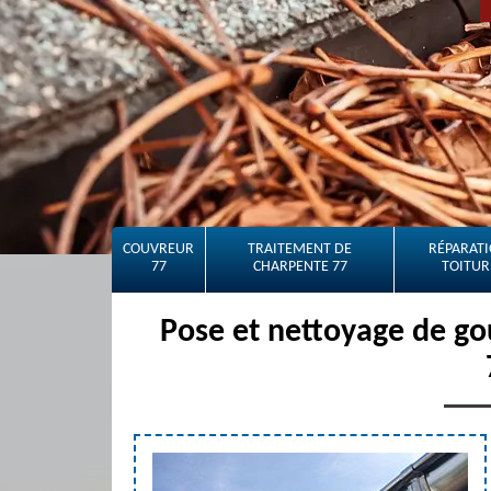
COUVREUR
TRAITEMENT DE
RÉPARATI
77
CHARPENTE 77
TOITUR
Pose et nettoyage de go