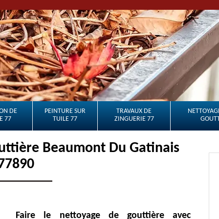
ON DE
PEINTURE SUR
TRAVAUX DE
NETTOYAGE
E 77
TUILE 77
ZINGUERIE 77
GOUTT
uttière Beaumont Du Gatinais
77890
Faire le nettoyage de gouttière avec