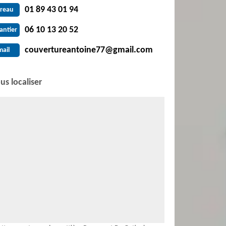
01 89 43 01 94
reau
06 10 13 20 52
antier
couvertureantoine77@gmail.com
mail
us localiser