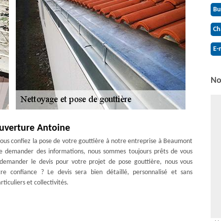
Bu
Ch
E-
No
ouverture Antoine
vous confiez la pose de votre gouttière à notre entreprise à Beaumont
de demander des informations, nous sommes toujours prêts de vous
 demander le devis pour votre projet de pose gouttière, nous vous
otre confiance ? Le devis sera bien détaillé, personnalisé et sans
iculiers et collectivités.
e à Beaumont Du Gatinais
stallés garantit le bon fonctionnement de votre couverture. Alors,