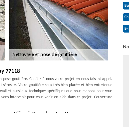
Bu
Ch
E-
No
ray 77118
la pose gouttière. Confiez à nous votre projet en nous faisant appel.
et sérosité. Votre gouttière sera très bien placée et bien entretenue
vail et aussi aux techniques spécifiques que nous menons pour vous
ouvons intervenir pour vous venir en aide dans ce projet. Couverture
 gouttière à Bazoches Les Bray
es d’eau au niveau des joints ou des éléments fragilisés comme les
et qu’elles n’assurent plus donc correctement leur rôle d’évacuation