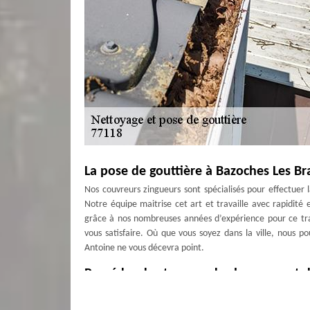
La pose de gouttière à Bazoches Les B
Nos couvreurs zingueurs sont spécialisés pour effectuer 
Notre équipe maitrise cet art et travaille avec rapidité 
grâce à nos nombreuses années d’expérience pour ce tra
vous satisfaire. Où que vous soyez dans la ville, nous p
Antoine ne vous décevra point.
Procéder des travaux de changement de
Au cas où vous remarquez des trous ou fissure, des fuit
crochets, cela signifie vos gouttières sont endommagées 