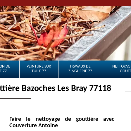
ON DE
PEINTURE SUR
TRAVAUX DE
NETTOYAGE
E 77
TUILE 77
ZINGUERIE 77
GOUTT
ttière Bazoches Les Bray 77118
Faire le nettoyage de gouttière avec
Couverture Antoine