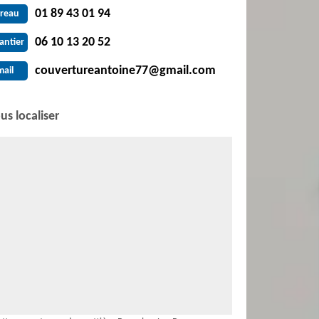
01 89 43 01 94
reau
06 10 13 20 52
antier
couvertureantoine77@gmail.com
mail
us localiser