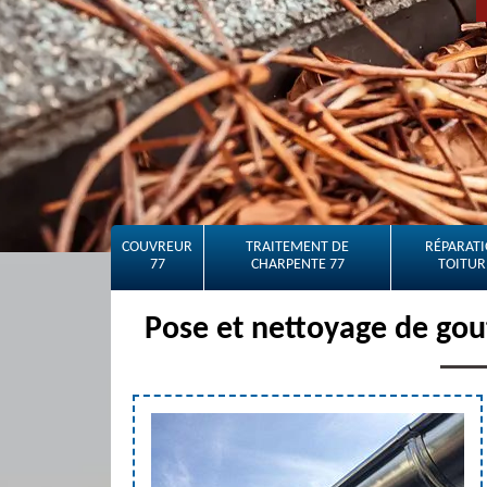
COUVREUR
TRAITEMENT DE
RÉPARATI
77
CHARPENTE 77
TOITUR
Pose et nettoyage de gou