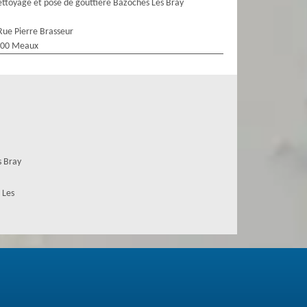
ttoyage et pose de gouttière Bazoches Les Bray
Rue Pierre Brasseur
100 Meaux
s Bray
 Les