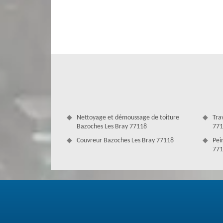
des eaux de pluie. En effet, il faut donc procéder aux t
s’intervienne. En fait, Couverture Antoine est une grand
qualifiée et en mesure de changer et d’installer vos go
Couverture Antoine a toute la capacité nécessaire pour pr
faire et de l’expérience de ses couvreurs dans le 77118.
Nettoyage et démoussage de toiture
Tra
Bazoches Les Bray 77118
771
Couvreur Bazoches Les Bray 77118
Pei
771
Avantage d’avoir une gouttière propre
Les gouttières ont pour principal rôle de tenir les eaux à