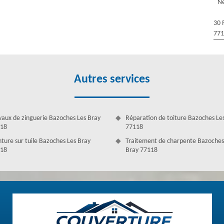
Ne
ravaux de changement de gouttière et c’est là que Couverture Antoine
e entreprise disposant des couvreurs changement et pose de gouttière
30 
uttières à la perfection. Réputé et recommandé à Bazoches Les Bray,
77
endre en main le changement de vos gouttières par le biais du savoir-
Autres services
vaux de zinguerie Bazoches Les Bray
Réparation de toiture Bazoches Le
18
77118
nture sur tuile Bazoches Les Bray
Traitement de charpente Bazoches
18
Bray 77118
 à Bazoches Les Bray
 l’écart des fondations de votre maison ou de votre bâtiment. En effet,