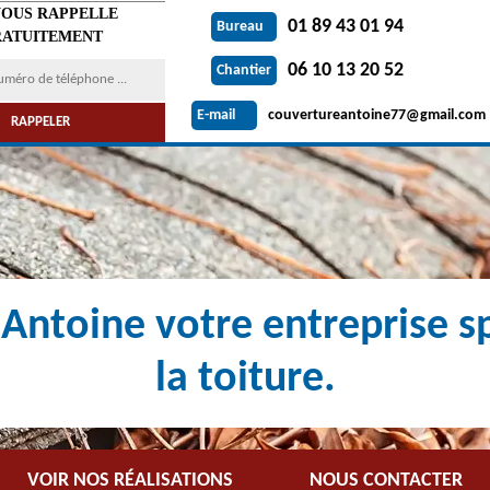
VOUS RAPPELLE
01 89 43 01 94
Bureau
ATUITEMENT
06 10 13 20 52
Chantier
couvertureantoine77@gmail.com
E-mail
Antoine votre entreprise sp
la toiture.
VOIR NOS RÉALISATIONS
NOUS CONTACTER