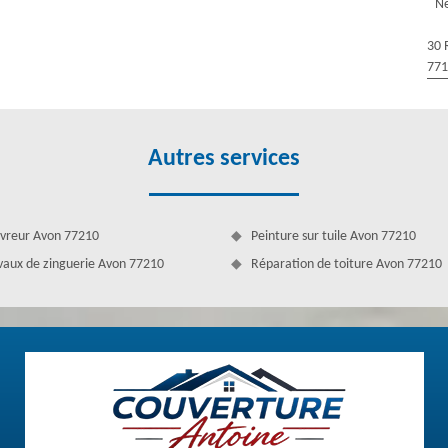
Ne
ualifiée. Quel que soit le contenu de votre projet en travaux de
30 
77
Autres services
vreur Avon 77210
Peinture sur tuile Avon 77210
vaux de zinguerie Avon 77210
Réparation de toiture Avon 77210
on
icaces et incomparables pour faire rester ses clients, mais aussi pour
nos prestations et plus spécialement la pose de gouttière. Vous pouvez
 pose de gouttière. Nous sommes toujours prêts de vous aider en vous
st assurée et efficace. Nous vous donnons un devis gratuit et sans