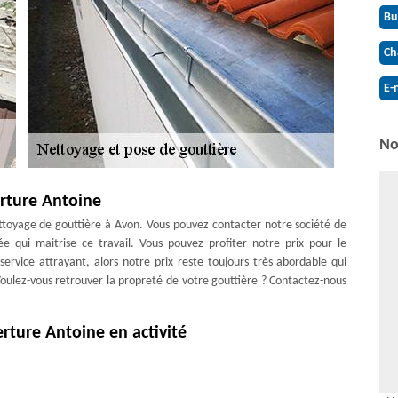
Bu
Ch
E-
No
erture Antoine
ettoyage de gouttière à Avon. Vous pouvez contacter notre société de
 qui maitrise ce travail. Vous pouvez profiter notre prix pour le
service attrayant, alors notre prix reste toujours très abordable qui
 Voulez-vous retrouver la propreté de votre gouttière ? Contactez-nous
rture Antoine en activité
ssurément tenir son rôle pour votre maison. Si vous ne savez pas quoi
uttière, n’hésitez pas de nous contacter. Entreprise spécialisée et
vaux tout en respectant les normes en vigueur. Nous travaillons avec