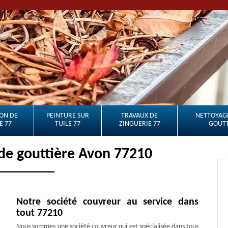
ON DE
PEINTURE SUR
TRAVAUX DE
NETTOYAGE
E 77
TUILE 77
ZINGUERIE 77
GOUTT
de gouttière Avon 77210
Notre société couvreur au service dans
tout 77210
Nous sommes une société couvreur qui est spécialisée dans tous