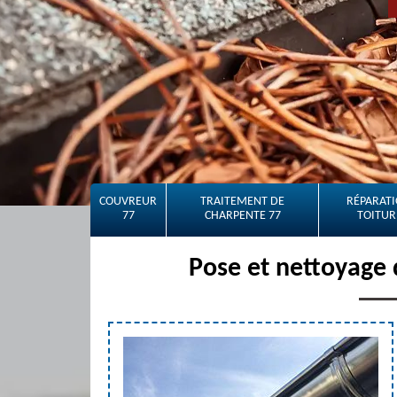
COUVREUR
TRAITEMENT DE
RÉPARATI
77
CHARPENTE 77
TOITUR
Pose et nettoyage 