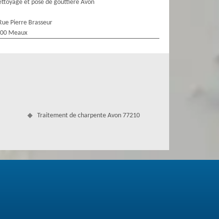
ttoyage et pose de gouttière Avon
Rue Pierre Brasseur
100 Meaux
Traitement de charpente Avon 77210