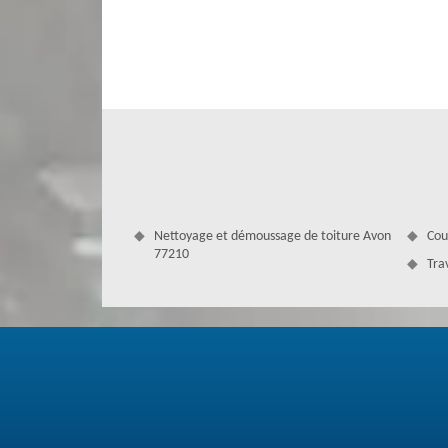
beaucoup d’attention avec une équipe bien formée et q
gouttière, nous pouvons faire l’étude nécessaire.
Nettoyage et démoussage de toiture Avon
Cou
77210
Tra
Demande de devis pose gouttière – Av
Notre entreprise Couverture Antoine offre des services eff
les rendre plaisir. Tous travaux de gouttières sont dans 
faire une demande de devis nécessaire pour réaliser une
donnant la satisfaction maximale. Notre intervention e