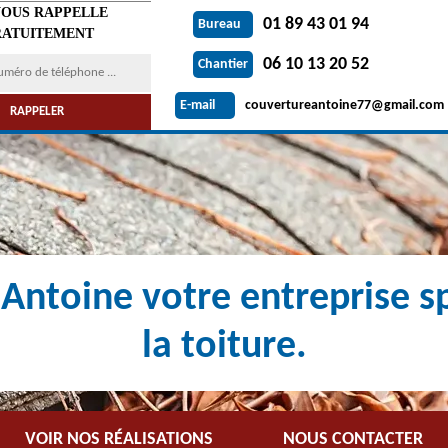
VOUS RAPPELLE
01 89 43 01 94
Bureau
ATUITEMENT
06 10 13 20 52
Chantier
couvertureantoine77@gmail.com
E-mail
Antoine votre entreprise sp
la toiture.
VOIR NOS RÉALISATIONS
NOUS CONTACTER