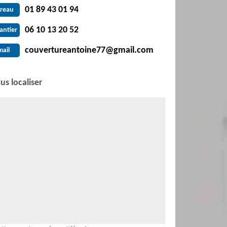
01 89 43 01 94
reau
06 10 13 20 52
antier
couvertureantoine77@gmail.com
mail
us localiser