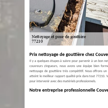
Prix nettoyage de gouttière chez Couv
Il y a quelques étapes à suivre pour parvenir à un bon n
couvreurs zingueurs, nous avons une équipe bien formée
nettoyage de gouttière très compétitif. Nous offrons un 
atteint le meilleur rapport qualité-prix dans tout 77210.
pour intervenir avec des matériels professionnels.
Notre entreprise professionnelle Couve
La gouttière doit être chouchoutée pour qu’elle puisse a
faire pour nettoyer, réparer, changer ou poser votre go
réputée en ville de Avon, nous expertisons tous ces tra