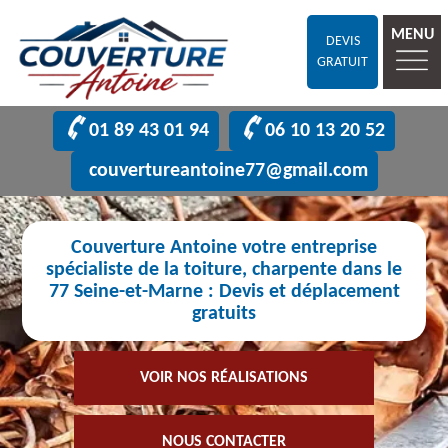
MENU
DEVIS
GRATUIT
01 89 43 01 94
06 10 13 20 52
couvertureantoine77@gmail.com
Couverture Antoine votre entreprise
spécialiste de la toiture, charpente dans le
77 Seine-et-Marne : Devis et déplacement
gratuits
VOIR NOS RÉALISATIONS
NOUS CONTACTER