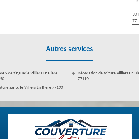
Tr
ntion d’un charpentier changement de charpente expérimenté est
re Antoine pour vous apporter de l’aide et de mettre à votre profit un
30 
 charpente dans le 77190. De ce fait, quel que soit votre besoin
77
toine est votre solution.
Autres services
vaux de zinguerie Villiers En Biere
Réparation de toiture Villiers En Bi
90
77190
ture sur tuile Villiers En Biere 77190
190
s doivent être retraités en cas de découpe. En effet, dans le cas de
s, par exemple), une pulvérisation s’avère plus pratique. Cela permet