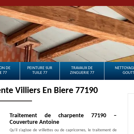
ON DE
PEINTURE SUR
TRAVAUX DE
NETTOYAGE
E 77
TUILE 77
ZINGUERIE 77
GOUTT
nte Villiers En Biere 77190
Traitement de charpente 77190 –
Couverture Antoine
Qu’il s’agisse de vrillettes ou de capricornes, le traitement de