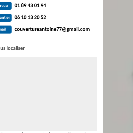
01 89 43 01 94
reau
06 10 13 20 52
antier
couvertureantoine77@gmail.com
mail
us localiser