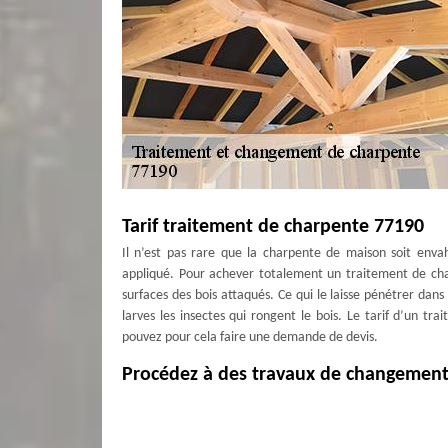
Tarif traitement de charpente 77190
Il n’est pas rare que la charpente de maison soit envah
appliqué. Pour achever totalement un traitement de charp
surfaces des bois attaqués. Ce qui le laisse pénétrer dans
larves les insectes qui rongent le bois. Le tarif d’un tr
pouvez pour cela faire une demande de devis.
Procédez à des travaux de changement 
Pour ceux qui ne le savent encore, les travaux de trait
pendant la rénovation ou lors d’un entretien régulier. Pa
charpente mais nécessite le changement complet de la struc