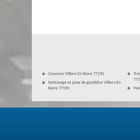
de problème à prendre à la légère et dont l’interve
nécessaire. Pour cela, vous pouvez faire appel à Couvertu
professionnel spécialiste en travaux de changement de
concernant la charpente à Villiers En Biere, Couverture An
Couvreur Villiers En Biere 77190
Tra
771
Nettoyage et pose de gouttière Villiers En
Biere 77190
Pein
Traitement de charpente préventif 77
Bien que les bois soient traités en usine, les bois neuf
nombreuses pièces de bois à traiter (des paires de volet