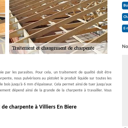
Bu
Ch
E-
No
ie par les parasites. Pour cela, un traitement de qualité doit être
ente, nous pulvérisons au pistolet le produit liquide sur toutes les
 le bois jusqu’à 6 mm d’épaisseur. Cela permet ainsi de tuer jusqu’aux
aitement dépend ainsi de la grande de la charpente à travailler. Vous
de charpente à Villiers En Biere
ement d’une charpente sont possibles à réaliser dès la fabrication,
rfois, une simple réparation ne suffit plus pour remettre en état une
ture. Vu l’importance et le rôle qu’elle tienne, ce n’est pas le genre