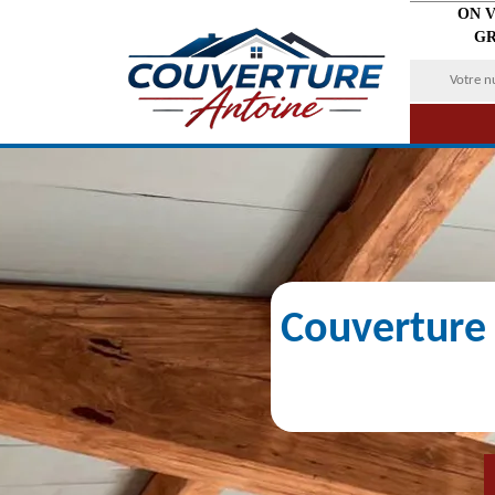
ON 
GR
Couverture 