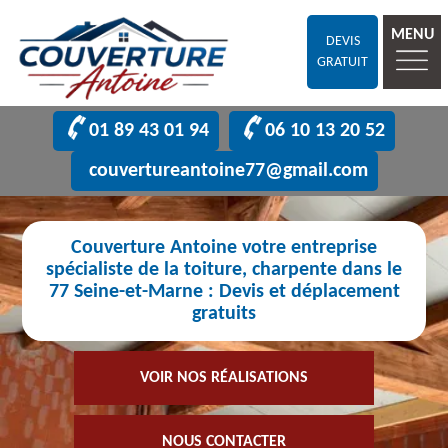
MENU
DEVIS
GRATUIT
01 89 43 01 94
06 10 13 20 52
couvertureantoine77@gmail.com
Couverture Antoine votre entreprise
spécialiste de la toiture, charpente dans le
77 Seine-et-Marne : Devis et déplacement
gratuits
VOIR NOS RÉALISATIONS
NOUS CONTACTER