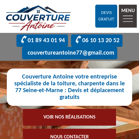
MENU
DEVIS
GRATUIT
01 89 43 01 94
06 10 13 20 52
couvertureantoine77@gmail.com
Couverture Antoine votre entreprise
spécialiste de la toiture, charpente dans le
77 Seine-et-Marne : Devis et déplacement
gratuits
VOIR NOS RÉALISATIONS
NOUS CONTACTER