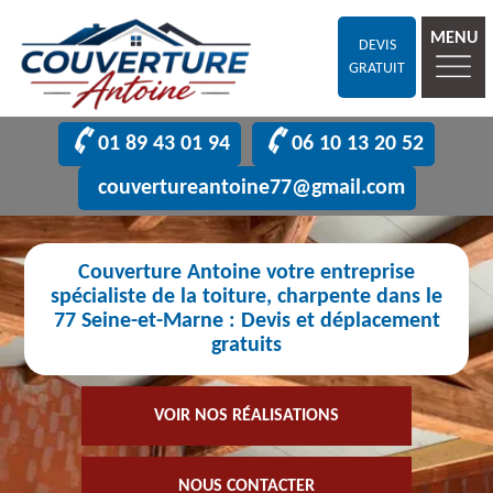
MENU
DEVIS
GRATUIT
01 89 43 01 94
06 10 13 20 52
couvertureantoine77@gmail.com
Couverture Antoine votre entreprise
spécialiste de la toiture, charpente dans le
77 Seine-et-Marne : Devis et déplacement
gratuits
VOIR NOS RÉALISATIONS
NOUS CONTACTER