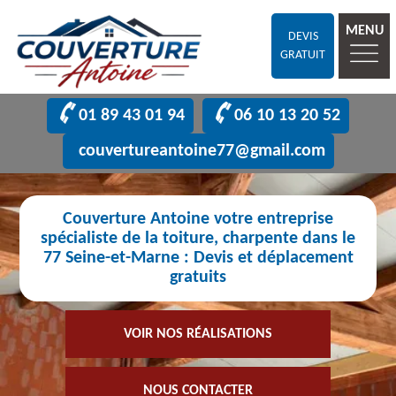
MENU
DEVIS
GRATUIT
01 89 43 01 94
06 10 13 20 52
couvertureantoine77@gmail.com
Couverture Antoine votre entreprise
spécialiste de la toiture, charpente dans le
77 Seine-et-Marne : Devis et déplacement
gratuits
VOIR NOS RÉALISATIONS
NOUS CONTACTER