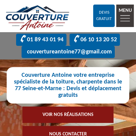
MENU
DEVIS
GRATUIT
01 89 43 01 94
06 10 13 20 52
couvertureantoine77@gmail.com
Couverture Antoine votre entreprise
spécialiste de la toiture, charpente dans le
77 Seine-et-Marne : Devis et déplacement
gratuits
VOIR NOS RÉALISATIONS
NOUS CONTACTER