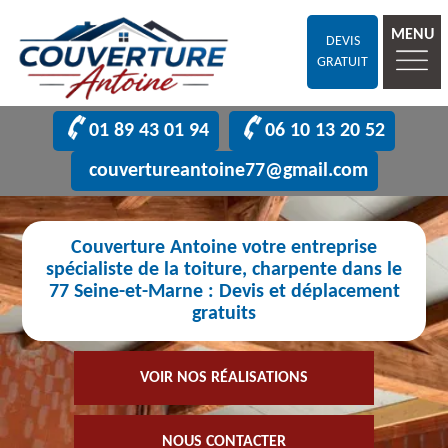
MENU
DEVIS
GRATUIT
01 89 43 01 94
06 10 13 20 52
couvertureantoine77@gmail.com
Couverture Antoine votre entreprise
spécialiste de la toiture, charpente dans le
77 Seine-et-Marne : Devis et déplacement
gratuits
VOIR NOS RÉALISATIONS
NOUS CONTACTER