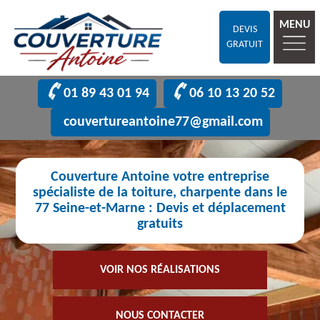
MENU
DEVIS
GRATUIT
01 89 43 01 94
06 10 13 20 52
couvertureantoine77@gmail.com
Couverture Antoine votre entreprise
spécialiste de la toiture, charpente dans le
77 Seine-et-Marne : Devis et déplacement
gratuits
VOIR NOS RÉALISATIONS
NOUS CONTACTER