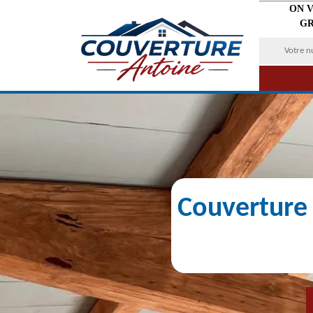
ON 
GR
Couverture 