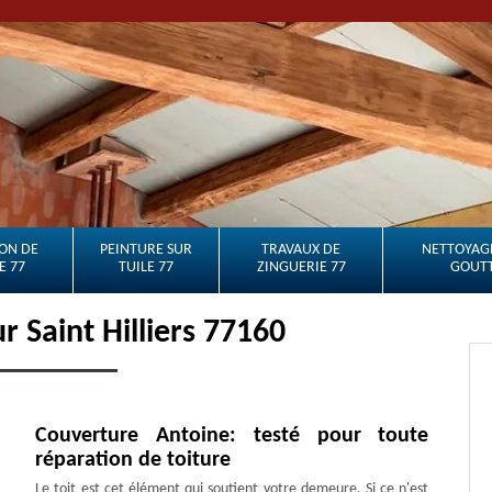
ON DE
PEINTURE SUR
TRAVAUX DE
NETTOYAGE
E 77
TUILE 77
ZINGUERIE 77
GOUTT
r Saint Hilliers 77160
Couverture Antoine: testé pour toute
réparation de toiture
Le toit est cet élément qui soutient votre demeure. Si ce n'est