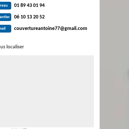
01 89 43 01 94
reau
06 10 13 20 52
antier
couvertureantoine77@gmail.com
mail
us localiser