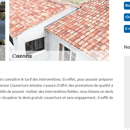
Bu
Ch
E-
No
s
jours connaître le tarif des interventions. En effet, pour pouvoir préparer
vreur Couverture Antoine s’assure d’offrir des prestations de qualité à
fin de pouvoir réaliser des interventions fiables, nous faisons un devis
 récupérer le devis gratuit couverture et sans engagement, il suffit de
 des projets de toiture ? Couvreur Couverture Antoine est présent pour
de réaliser diverses interventions pour l’étanchéité et la tenue de la