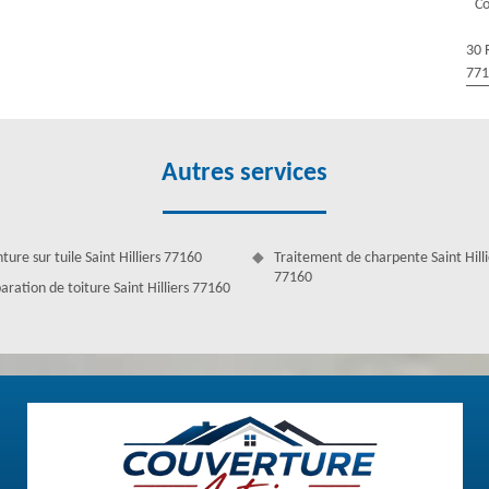
Co
ettoyage de toiture, la réparation de toiture, la rénovation de toiture,
 votre demande. En activité depuis plusieurs années, nous réalisons des
30 
77
Autres services
ture sur tuile Saint Hilliers 77160
Traitement de charpente Saint Hilli
77160
aration de toiture Saint Hilliers 77160
r Couverture Antoine
ix avantageux dans des travaux toiture. Nous vous assistons depuis
t pour vous procurer une œuvre satisfaisante et de meilleure qualité
alité et utilisons les dernières méthodes pour que votre projet soit