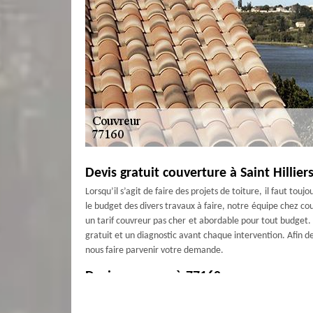
Devis gratuit couverture à Saint Hillier
Lorsqu’il s’agit de faire des projets de toiture, il faut tou
le budget des divers travaux à faire, notre équipe chez cou
un tarif couvreur pas cher et abordable pour tout budget. A
gratuit et un diagnostic avant chaque intervention. Afin de
nous faire parvenir votre demande.
Devis couvreur à 77160
Vous êtes à la recherche d’un devis couvreur pour le tarif
répondre à toutes demandes. En effet, il s’agit pour nous 