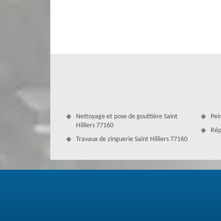
toiture. Nous faisons pour cela des interventions pour le n
etc. Pour bénéficier du devis gratuit, faites-nous parvenir
interventions selon les normes et les qualités requises.
Nettoyage et pose de gouttière Saint
Pein
Hilliers 77160
Rép
Travaux de zinguerie Saint Hilliers 77160
Service pour rénovation de toiture pa
Nous vous proposons un bon travail qualitatif, et à pr
longtemps, notre savoir-faire et notre capacité suffisen
répondant à vos attentes. Nous avons des produits de qu