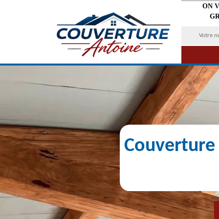
ON 
GR
Couverture 