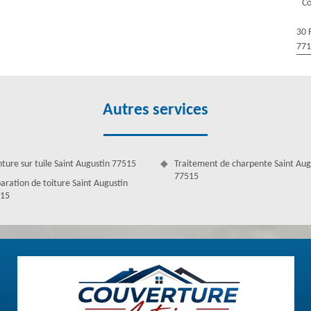
Co
30 
77
Autres services
nture sur tuile Saint Augustin 77515
Traitement de charpente Saint Aug
77515
aration de toiture Saint Augustin
15
 des artisans talentueux
vreurs experts. Ils sont chevronnés et expérimentés dans l'art de la
ent en service pour intervenir afin de ne manquer aucun projet à Saint
ra le travail fait rapidement et qui dure. Évaluez les prestations que
essité de notre service, même pour un travail imprévu. En effet, nous