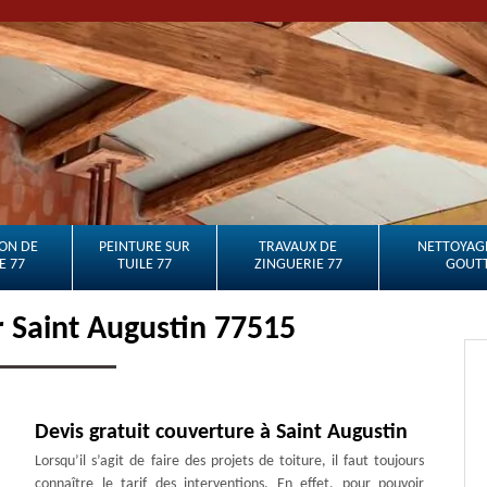
ON DE
PEINTURE SUR
TRAVAUX DE
NETTOYAGE
E 77
TUILE 77
ZINGUERIE 77
GOUTT
 Saint Augustin 77515
Devis gratuit couverture à Saint Augustin
Lorsqu’il s’agit de faire des projets de toiture, il faut toujours
connaître le tarif des interventions. En effet, pour pouvoir