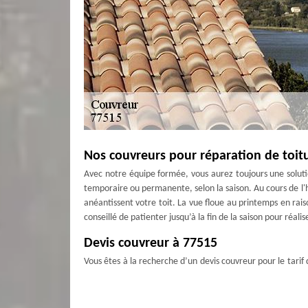
Nos couvreurs pour réparation de toit
Avec notre équipe formée, vous aurez toujours une soluti
temporaire ou permanente, selon la saison. Au cours de l'hiv
anéantissent votre toit. La vue floue au printemps en rais
conseillé de patienter jusqu’à la fin de la saison pour réa
Devis couvreur à 77515
Vous êtes à la recherche d’un devis couvreur pour le tarif
répondre à toutes demandes. En effet, il s’agit pour nous 
toiture. Nous faisons pour cela des interventions pour le n
etc. Pour bénéficier du devis gratuit, faites-nous parvenir