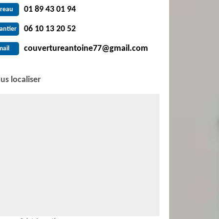
01 89 43 01 94
reau
06 10 13 20 52
antier
couvertureantoine77@gmail.com
mail
us localiser