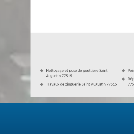
interventions selon les normes et les qualités requises.
Nettoyage et pose de gouttière Saint
Pei
Augustin 77515
Rép
Travaux de zinguerie Saint Augustin 77515
775
Notre entreprise de toiture connue par
Notre société est actuellement composée de quelques cou
toiture. Ils interviennent quand vous le souhaitez et rest
Augustin. Faites-nous confiance, Couverture Antoine laisse
nous vous fournissons. Contactez-nous si vous avez la néc
verrons toujours ce qu'il faut effectuer pour réussir.