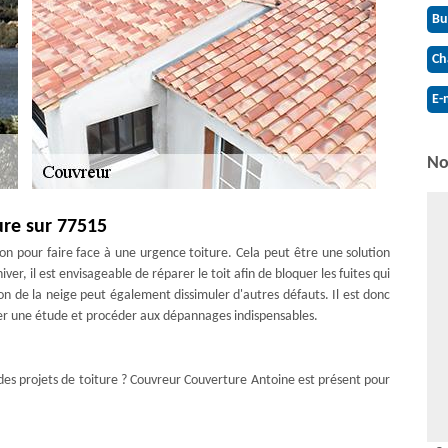
Bu
Ch
E-
No
ure sur 77515
on pour faire face à une urgence toiture. Cela peut être une solution
er, il est envisageable de réparer le toit afin de bloquer les fuites qui
on de la neige peut également dissimuler d'autres défauts. Il est donc
liser une étude et procéder aux dépannages indispensables.
 des projets de toiture ? Couvreur Couverture Antoine est présent pour
de réaliser diverses interventions pour l’étanchéité et la tenue de la
ettoyage de toiture, la réparation de toiture, la rénovation de toiture,
 votre demande. En activité depuis plusieurs années, nous réalisons des