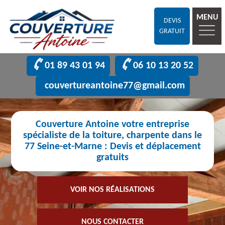
MENU
DEVIS
GRATUIT
01 89 43 01 94
06 10 13 20 52
couvertureantoine77@gmail.com
Couverture Antoine votre entreprise
spécialiste de la toiture, charpente dans le
77 Seine-et-Marne : Devis et déplacement
gratuits
VOIR NOS RÉALISATIONS
NOUS CONTACTER