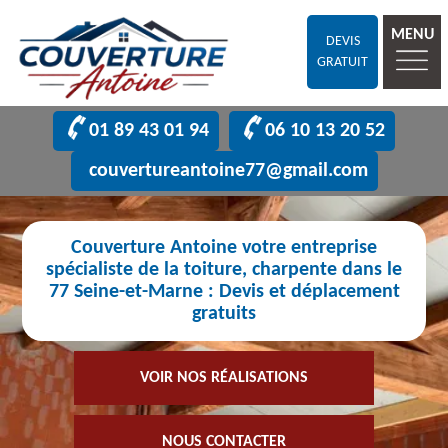
MENU
DEVIS
GRATUIT
01 89 43 01 94
06 10 13 20 52
couvertureantoine77@gmail.com
Couverture Antoine votre entreprise
spécialiste de la toiture, charpente dans le
77 Seine-et-Marne : Devis et déplacement
gratuits
VOIR NOS RÉALISATIONS
NOUS CONTACTER