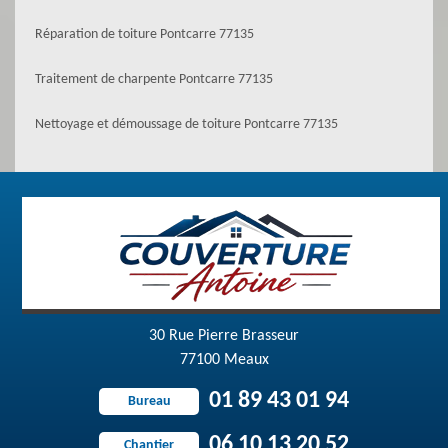
Réparation de toiture Pontcarre 77135
Traitement de charpente Pontcarre 77135
Nettoyage et démoussage de toiture Pontcarre 77135
30 Rue Pierre Brasseur
77100 Meaux
01 89 43 01 94
Bureau
06 10 13 20 52
Chantier