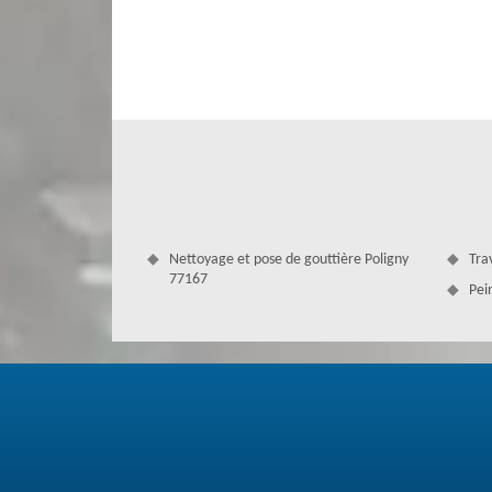
etc. Pour bénéficier du devis gratuit, faites-nous parvenir
interventions selon les normes et les qualités requises.
Nettoyage et pose de gouttière Poligny
Tra
77167
Pei
Couvreur à Poligny - Nettoyage de toit
Entreprise de couverture sur 77167, Couverture Antoine s
qualité. Pour cela, nous réalisons un nettoyage de toit
toiture est une intervention qui permet de raviver et de
faire des interventions de qualité. En activité pour to