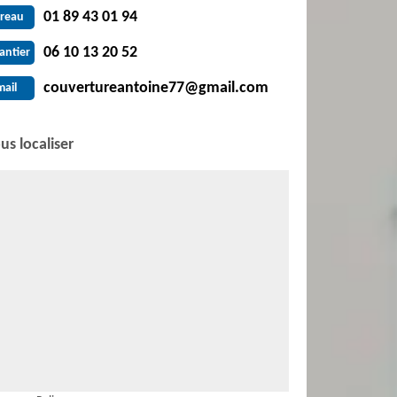
01 89 43 01 94
reau
06 10 13 20 52
antier
couvertureantoine77@gmail.com
mail
us localiser