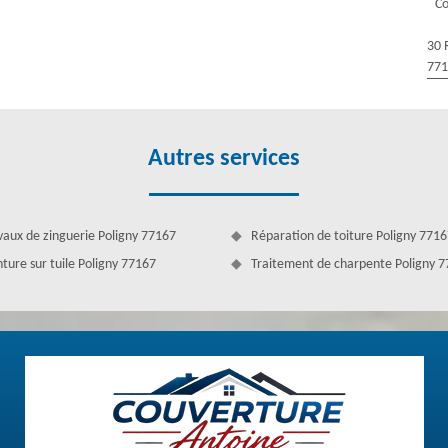
Co
 votre demande. En activité depuis plusieurs années, nous réalisons des
30 
77
Autres services
vaux de zinguerie Poligny 77167
Réparation de toiture Poligny 771
nture sur tuile Poligny 77167
Traitement de charpente Poligny 
ure
’occupe d’entretenir tous types de toiture grâce à des prestations de
ure régulier ou ponctuel selon votre besoin. Puisque le nettoyage de
 protéger la toiture, notre équipe de couvreur à Poligny s’occupe de
ut le département, notre équipe s’occupe de toute intervention avec