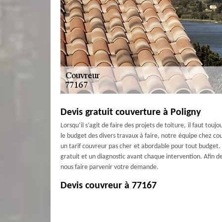
Devis gratuit couverture à Poligny
Lorsqu’il s’agit de faire des projets de toiture, il faut tou
le budget des divers travaux à faire, notre équipe chez cou
un tarif couvreur pas cher et abordable pour tout budget. A
gratuit et un diagnostic avant chaque intervention. Afin de
nous faire parvenir votre demande.
Devis couvreur à 77167
Vous êtes à la recherche d’un devis couvreur pour le tarif
répondre à toutes demandes. En effet, il s’agit pour nous 
toiture. Nous faisons pour cela des interventions pour le n