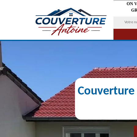
ON 
GR
Couverture 