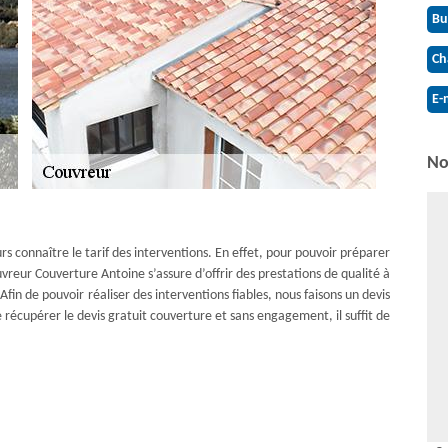
Bu
Ch
E-
No
jours connaître le tarif des interventions. En effet, pour pouvoir préparer
vreur Couverture Antoine s’assure d’offrir des prestations de qualité à
fin de pouvoir réaliser des interventions fiables, nous faisons un devis
 récupérer le devis gratuit couverture et sans engagement, il suffit de
 des projets de toiture ? Couvreur Couverture Antoine est présent pour
de réaliser diverses interventions pour l’étanchéité et la tenue de la
ettoyage de toiture, la réparation de toiture, la rénovation de toiture,