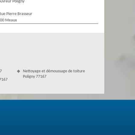
uvreur Poligny
Rue Pierre Brasseur
100 Meaux
67
Nettoyage et démoussage de toiture
Poligny 77167
77167