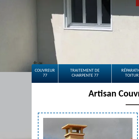
COUVREUR
TRAITEMENT DE
RÉPARATI
77
CHARPENTE 77
TOITUR
Artisan Couv