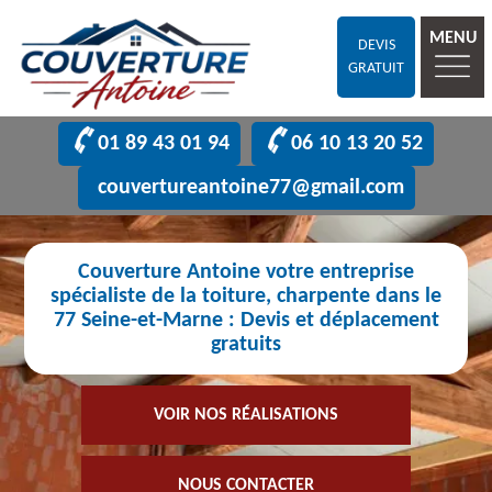
MENU
DEVIS
GRATUIT
01 89 43 01 94
06 10 13 20 52
couvertureantoine77@gmail.com
Couverture Antoine votre entreprise
spécialiste de la toiture, charpente dans le
77 Seine-et-Marne : Devis et déplacement
gratuits
VOIR NOS RÉALISATIONS
NOUS CONTACTER