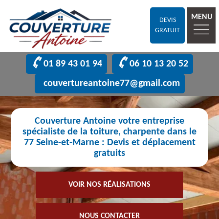
MENU
DEVIS
GRATUIT
01 89 43 01 94
06 10 13 20 52
couvertureantoine77@gmail.com
Couverture Antoine votre entreprise
spécialiste de la toiture, charpente dans le
77 Seine-et-Marne : Devis et déplacement
gratuits
VOIR NOS RÉALISATIONS
NOUS CONTACTER