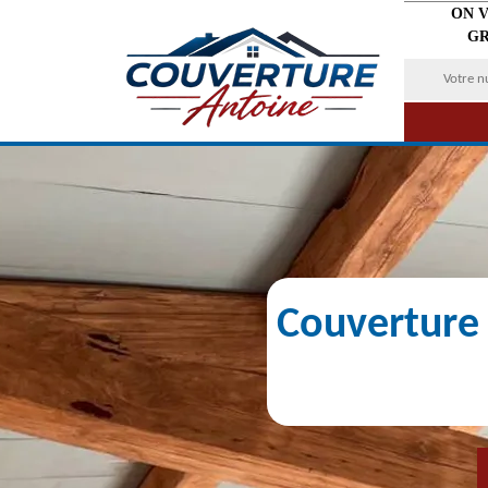
ON 
GR
Couverture 