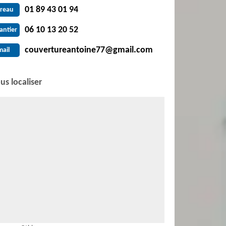
01 89 43 01 94
reau
06 10 13 20 52
antier
couvertureantoine77@gmail.com
mail
us localiser