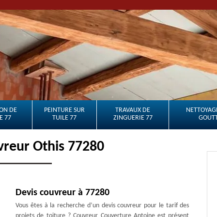
ON DE
PEINTURE SUR
TRAVAUX DE
NETTOYAGE
E 77
TUILE 77
ZINGUERIE 77
GOUTT
vreur Othis 77280
Devis couvreur à 77280
Vous êtes à la recherche d’un devis couvreur pour le tarif des
projets de toiture ? Couvreur Couverture Antoine est présent