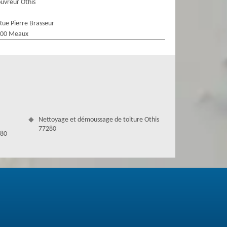
uvreur Othis
Rue Pierre Brasseur
100 Meaux
Nettoyage et démoussage de toiture Othis
77280
280