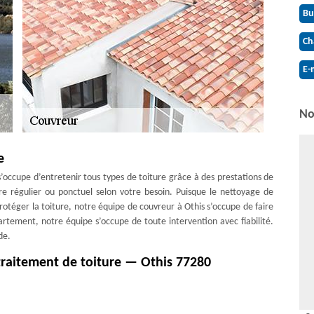
Bu
Ch
E-
No
e
’occupe d’entretenir tous types de toiture grâce à des prestations de
ure régulier ou ponctuel selon votre besoin. Puisque le nettoyage de
rotéger la toiture, notre équipe de couvreur à Othis s’occupe de faire
partement, notre équipe s’occupe de toute intervention avec fiabilité.
de.
 traitement de toiture — Othis 77280
opter pour des produits efficaces et non nuisibles, mais surtout adaptés
 de confier cette tâche à une équipe ou à une entreprise expérimentée
c des professionnels actifs pour prévenir tous types d'accidents qui