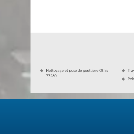
pourraient vous menace. Nous parcourons toute la ville de 
Nettoyage et pose de gouttière Othis
Tra
77280
Pei
Service pour rénovation de toiture pa
Nous vous proposons un bon travail qualitatif, et à pr
longtemps, notre savoir-faire et notre capacité suffisen
répondant à vos attentes. Nous avons des produits de qu
impeccable. Notre équipe assurée est active tout au long 
vers de meilleures solutions pour y parvenir.