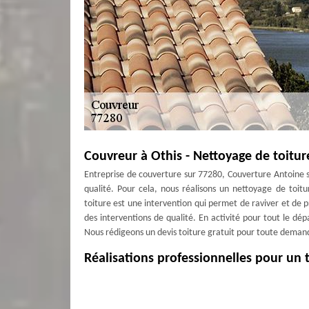
Couvreur à Othis - Nettoyage de toitur
Entreprise de couverture sur 77280, Couverture Antoine s
qualité. Pour cela, nous réalisons un nettoyage de toit
toiture est une intervention qui permet de raviver et de p
des interventions de qualité. En activité pour tout le dé
Nous rédigeons un devis toiture gratuit pour toute deman
Réalisations professionnelles pour un
Quand il s'agit de nettoyer votre toit, il est préférable d'
à votre type de toiture. Il est également très important
dans le nettoyage de toiture. Vous devez travailler ave