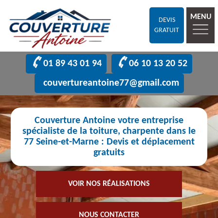
MENU
DEVIS
GRATUIT
01 89 43 01 94
06 10 13 20 52
couvertureantoine77@gmail.com
Couverture Antoine votre entreprise
spécialiste de la toiture, charpente dans le
77 Seine-et-Marne : Devis et déplacement
gratuits
VOIR NOS RÉALISATIONS
NOUS CONTACTER