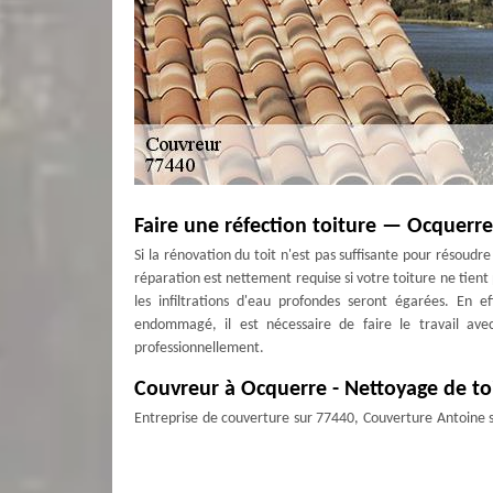
Faire une réfection toiture — Ocquerre
Si la rénovation du toit n'est pas suffisante pour résoudr
réparation est nettement requise si votre toiture ne tient p
les infiltrations d'eau profondes seront égarées. En e
endommagé, il est nécessaire de faire le travail ave
professionnellement.
Couvreur à Ocquerre - Nettoyage de to
Entreprise de couverture sur 77440, Couverture Antoine s
qualité. Pour cela, nous réalisons un nettoyage de toit
toiture est une intervention qui permet de raviver et de
faire des interventions de qualité. En activité pour to