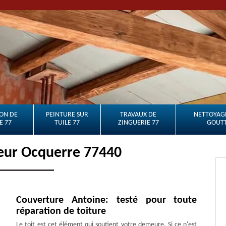
ON DE
PEINTURE SUR
TRAVAUX DE
NETTOYAGE
E 77
TUILE 77
ZINGUERIE 77
GOUTT
eur Ocquerre 77440
Couverture Antoine: testé pour toute
réparation de toiture
Le toit est cet élément qui soutient votre demeure. Si ce n'est