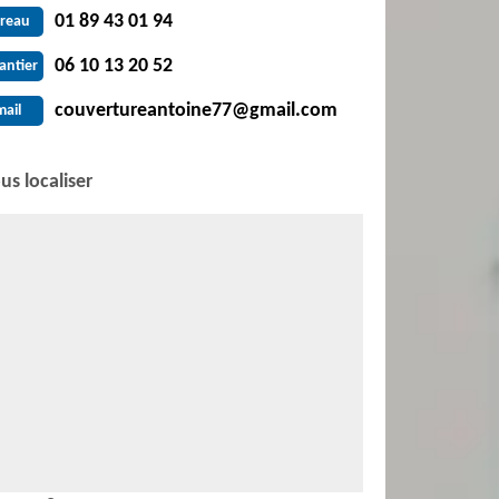
01 89 43 01 94
reau
06 10 13 20 52
antier
couvertureantoine77@gmail.com
mail
us localiser