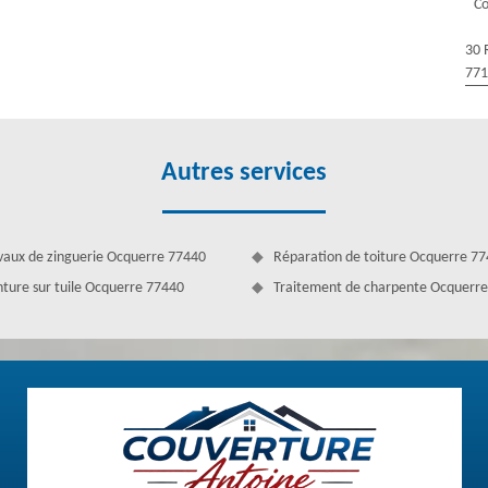
Co
ute demande.
30 
77
Autres services
vaux de zinguerie Ocquerre 77440
Réparation de toiture Ocquerre 7
nture sur tuile Ocquerre 77440
Traitement de charpente Ocquerr
 des projets de toiture ? Couvreur Couverture Antoine est présent pour
de réaliser diverses interventions pour l’étanchéité et la tenue de la
ettoyage de toiture, la réparation de toiture, la rénovation de toiture,
 votre demande. En activité depuis plusieurs années, nous réalisons des