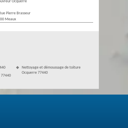
uvreur Ocquerre
Rue Pierre Brasseur
100 Meaux
7440
Nettoyage et démoussage de toiture
Ocquerre 77440
e 77440