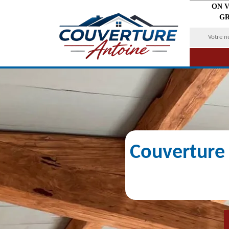
ON 
GR
Couverture 