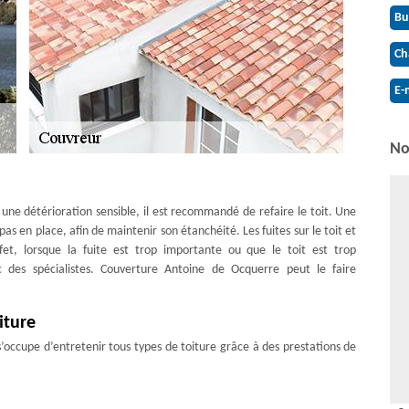
Bu
Ch
E-
No
e une détérioration sensible, il est recommandé de refaire le toit. Une
as en place, afin de maintenir son étanchéité. Les fuites sur le toit et
ffet, lorsque la fuite est trop importante ou que le toit est trop
c des spécialistes. Couverture Antoine de Ocquerre peut le faire
iture
’occupe d’entretenir tous types de toiture grâce à des prestations de
ure régulier ou ponctuel selon votre besoin. Puisque le nettoyage de
 protéger la toiture, notre équipe de couvreur à Ocquerre s’occupe de
ut le département, notre équipe s’occupe de toute intervention avec