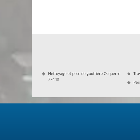
fiabilité. Nous rédigeons un devis toiture gratuit pour to
Nettoyage et pose de gouttière Ocquerre
Tra
77440
Pei
Devis couvreur à 77440
Vous êtes à la recherche d’un devis couvreur pour le tarif
répondre à toutes demandes. En effet, il s’agit pour nous 
toiture. Nous faisons pour cela des interventions pour le n
etc. Pour bénéficier du devis gratuit, faites-nous parvenir
interventions selon les normes et les qualités requises.