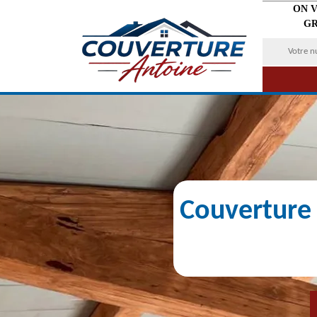
ON 
GR
Couverture 