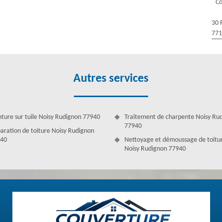
Co
s’agit de réaliser des travaux de toit, il faut faire appel à l’aide des
r cela, il s’agit de redonner une nouvelle étanchéité aux différents
30 
77
Autres services
nture sur tuile Noisy Rudignon 77940
Traitement de charpente Noisy Ru
77940
aration de toiture Noisy Rudignon
40
Nettoyage et démoussage de toitu
Noisy Rudignon 77940
re à Noisy Rudignon
ttre à votre profit la compétence de ses couvreurs afin d’intervenir
ets en matière de couverture. Ces couvreurs seront bien équipés et
 sans soucis. De plus, en engageant Couverture Antoine, vous vous