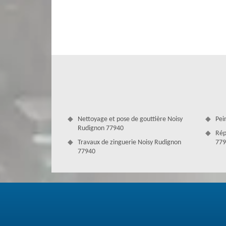
travaux pour la rénovation de toiture. En effet, lorsqu’il 
professionnels qui sauront prendre soin des travaux. Pou
matériaux du toit.
Nettoyage et pose de gouttière Noisy
Pei
Rudignon 77940
Rép
Travaux de zinguerie Noisy Rudignon
779
77940
Entreprendre des travaux de couvertu
A Noisy Rudignon, Couverture Antoine est en mesure de me
efficacement et professionnellement dans tous vos proj
disposent des outillages de protection pour intervenir