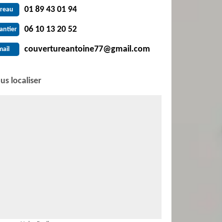
01 89 43 01 94
reau
06 10 13 20 52
antier
couvertureantoine77@gmail.com
mail
us localiser