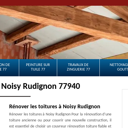
ON DE
PEINTURE SUR
TRAVAUX DE
NETTOYAGE
E 77
TUILE 77
ZINGUERIE 77
GOUTT
 Noisy Rudignon 77940
Rénover les toitures à Noisy Rudignon
Rénover les toitures à Noisy Rudignon Pour la rénovation d’une
toiture ancienne ou pour couvrir une nouvelle construction, il
est essentiel de choisir un couvreur rénovation toiture fiable et