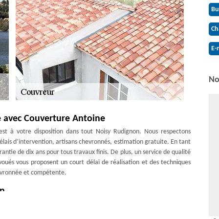
Bu
Ch
E-
No
e avec Couverture Antoine
est à votre disposition dans tout Noisy Rudignon. Nous respectons
élais d’intervention, artisans chevronnés, estimation gratuite. En tant
ntie de dix ans pour tous travaux finis. De plus, un service de qualité
voués vous proposent un court délai de réalisation et des techniques
hevronnée et compétente.
on
x de toiture, couvreur Couverture Antoine est au service de toute
de qualité qui assure l’étanchéité du toit. Pour cela, nous faisons des