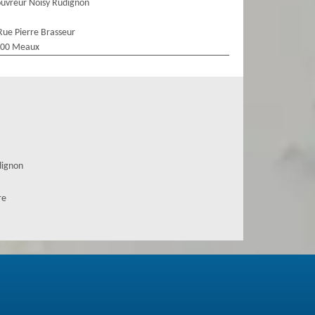
uvreur Noisy Rudignon
Rue Pierre Brasseur
100 Meaux
dignon
re