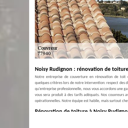
Noisy Rudignon : rénovation de toitur
Notre entreprise de couverture en rénovation de toit 
quelques critères lors de notre intervention: respect des d
qu'entreprise professionnelle, nous vous accordons une gara
vous sera produit à des tarifs adéquats. Nos couvreurs a
opérationnelles. Notre équipe est habile, mais surtout c
Rénovation de toiture à Noisy Rudign
Si vous avez besoin de faire une réalisation de travau
demande. Notre équipe présente en effet des interventions 