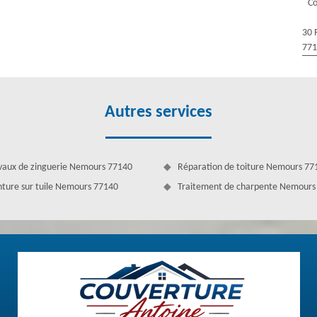
C
30 
77
Autres services
vaux de zinguerie Nemours 77140
Réparation de toiture Nemours 77
nture sur tuile Nemours 77140
Traitement de charpente Nemours
 traitement de toiture — Nemours 77140
opter pour des produits efficaces et non nuisibles, mais surtout adaptés
 de confier cette tâche à une équipe ou à une entreprise expérimentée
c des professionnels actifs pour prévenir tous types d'accidents qui
77140 pour nettoyer votre toit avec nos couvreurs spécialisés.