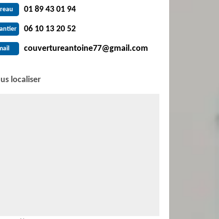
01 89 43 01 94
reau
06 10 13 20 52
antier
couvertureantoine77@gmail.com
mail
us localiser