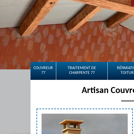
COUVREUR
TRAITEMENT DE
RÉPARATI
77
CHARPENTE 77
TOITUR
Artisan Couv