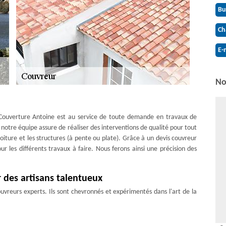
Bu
Ch
E-
No
 Couverture Antoine est au service de toute demande en travaux de
notre équipe assure de réaliser des interventions de qualité pour tout
 toiture et les structures (à pente ou plate). Grâce à un devis couvreur
ur les différents travaux à faire. Nous ferons ainsi une précision des
 des artisans talentueux
vreurs experts. Ils sont chevronnés et expérimentés dans l'art de la
estent en service pour intervenir afin de ne manquer aucun projet à
ra le travail fait rapidement et qui dure. Évaluez les prestations que
essité de notre service, même pour un travail imprévu. En effet, nous