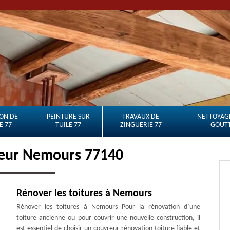
ON DE
PEINTURE SUR
TRAVAUX DE
NETTOYAGE
E 77
TUILE 77
ZINGUERIE 77
GOUTT
reur Nemours 77140
Rénover les toitures à Nemours
Rénover les toitures à Nemours Pour la rénovation d’une
toiture ancienne ou pour couvrir une nouvelle construction, il
est essentiel de choisir un couvreur rénovation toiture fiable et