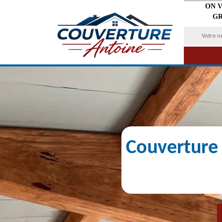
ON 
GR
Couverture 