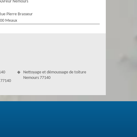
ouvreur Nemours
Rue Pierre Brasseur
100 Meaux
140
Nettoyage et démoussage de toiture
Nemours 77140
 77140