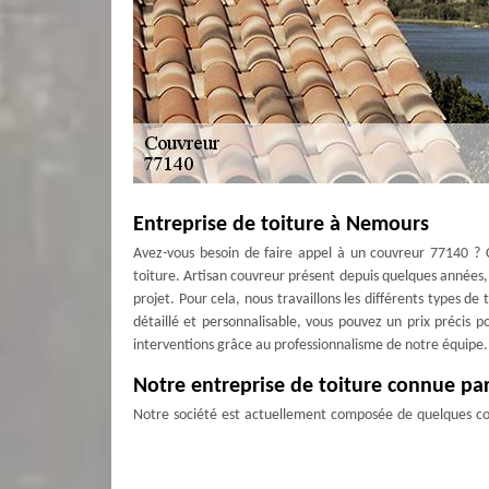
Entreprise de toiture à Nemours
Avez-vous besoin de faire appel à un couvreur 77140 ?
toiture. Artisan couvreur présent depuis quelques années, 
projet. Pour cela, nous travaillons les différents types de
détaillé et personnalisable, vous pouvez un prix précis po
interventions grâce au professionnalisme de notre équipe.
Notre entreprise de toiture connue par
Notre société est actuellement composée de quelques cou
toiture. Ils interviennent quand vous le souhaitez et r
Nemours. Faites-nous confiance, Couverture Antoine laisse
nous vous fournissons. Contactez-nous si vous avez la néc