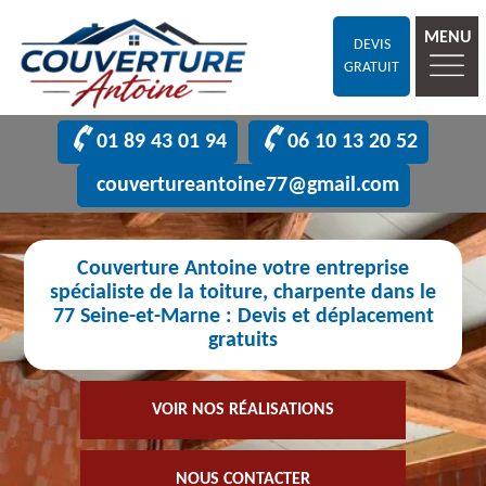
MENU
DEVIS
GRATUIT
01 89 43 01 94
06 10 13 20 52
couvertureantoine77@gmail.com
Couverture Antoine votre entreprise
spécialiste de la toiture, charpente dans le
77 Seine-et-Marne : Devis et déplacement
gratuits
VOIR NOS RÉALISATIONS
NOUS CONTACTER