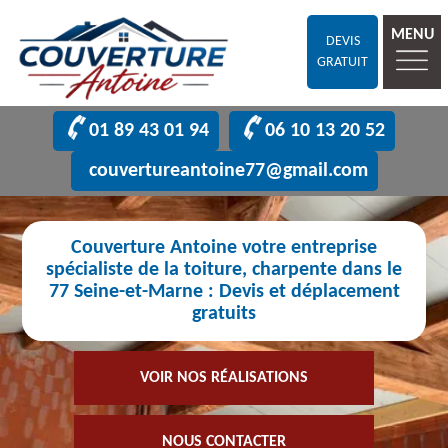
MENU
DEVIS
GRATUIT
01 89 43 01 94
06 10 13 20 52
couvertureantoine77@gmail.com
Couverture Antoine votre entreprise
spécialiste de la toiture, charpente dans le
77 Seine-et-Marne : Devis et déplacement
gratuits
VOIR NOS RÉALISATIONS
NOUS CONTACTER