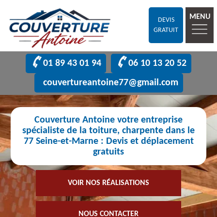
MENU
DEVIS
GRATUIT
01 89 43 01 94
06 10 13 20 52
couvertureantoine77@gmail.com
Couverture Antoine votre entreprise
spécialiste de la toiture, charpente dans le
77 Seine-et-Marne : Devis et déplacement
gratuits
VOIR NOS RÉALISATIONS
NOUS CONTACTER