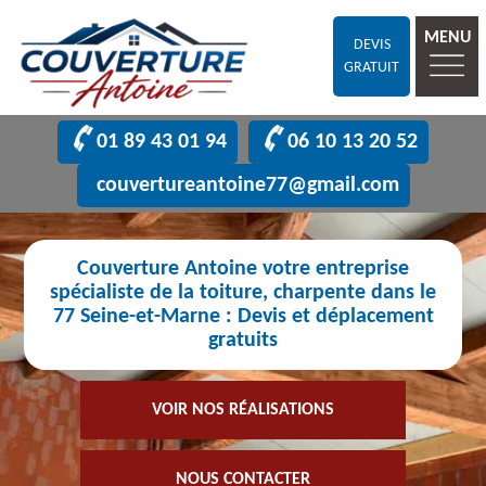
MENU
DEVIS
GRATUIT
01 89 43 01 94
06 10 13 20 52
couvertureantoine77@gmail.com
Couverture Antoine votre entreprise
spécialiste de la toiture, charpente dans le
77 Seine-et-Marne : Devis et déplacement
gratuits
VOIR NOS RÉALISATIONS
NOUS CONTACTER