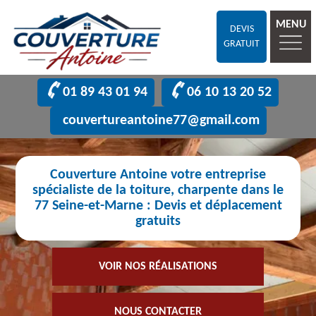
MENU
DEVIS
GRATUIT
01 89 43 01 94
06 10 13 20 52
couvertureantoine77@gmail.com
Couverture Antoine votre entreprise
spécialiste de la toiture, charpente dans le
77 Seine-et-Marne : Devis et déplacement
gratuits
VOIR NOS RÉALISATIONS
NOUS CONTACTER