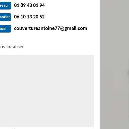
01 89 43 01 94
reau
06 10 13 20 52
antier
couvertureantoine77@gmail.com
mail
us localiser