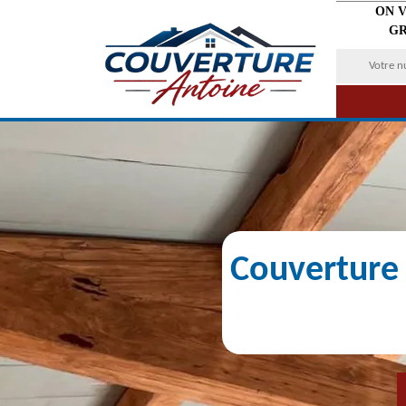
ON 
GR
Couverture 