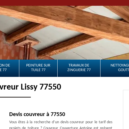
ON DE
PEINTURE SUR
TRAVAUX DE
NETTOYAGE
E 77
TUILE 77
ZINGUERIE 77
GOUTT
vreur Lissy 77550
Devis couvreur à 77550
Vous êtes à la recherche d’un devis couvreur pour le tarif des
projets de toiture ? Couvreur Couverture Antoine est présent