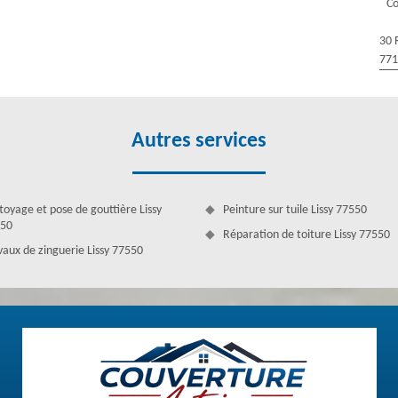
Co
ec des spécialistes. Couverture Antoine de Lissy peut le faire
30 
77
Autres services
toyage et pose de gouttière Lissy
Peinture sur tuile Lissy 77550
50
Réparation de toiture Lissy 77550
vaux de zinguerie Lissy 77550
rvient sur 77550 et ses différentes villes pour des interventions en
er la réparation de toiture, le nettoyage de toiture, la rénovation de
de nous faire parvenir votre demande de devis couverture pour connaître
retien efficace, notre équipe assure l’étanchéité toiture au cours du