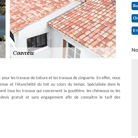
Bu
Ch
E-
No
pour les travaux de toiture et les travaux de zinguerie. En effet, nous
tenue et l’étanchéité du toit au cours du temps. Spécialisée dans le
nt tous les travaux qui concernent la gouttière, les chéneaux ou les
evis gratuit et sans engagement afin de connaître le tarif des
e une détérioration sensible, il est recommandé de refaire le toit. Une
as en place, afin de maintenir son étanchéité. Les fuites sur le toit et
ffet, lorsque la fuite est trop importante ou que le toit est trop