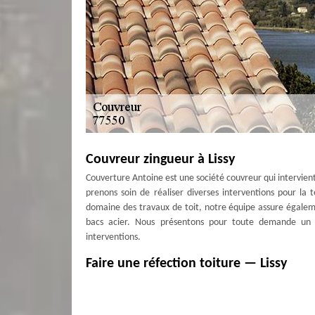
Couvreur zingueur à Lissy
Couverture Antoine est une société couvreur qui intervient 
prenons soin de réaliser diverses interventions pour la 
domaine des travaux de toit, notre équipe assure égaleme
bacs acier. Nous présentons pour toute demande un d
interventions.
Faire une réfection toiture — Lissy
Si la rénovation du toit n'est pas suffisante pour résoudr
réparation est nettement requise si votre toiture ne tient p
les infiltrations d'eau profondes seront égarées. En e