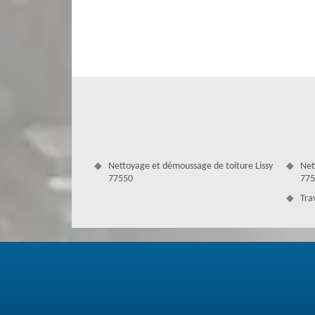
endommagé, il est nécessaire de faire le travail av
professionnellement.
Nettoyage et démoussage de toiture Lissy
Net
77550
775
Tra
Artisan couvreur sur 77550
Couverture Antoine est un professionnel artisan qui inte
travaux de toiture. En effet, nous nous occupons de réalis
toiture, etc. Pour un devis gratuit couverture, il suffit 
le coût des travaux dont vous avez besoin. Grâce à un ent