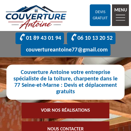
MENU
DEVIS
GRATUIT
01 89 43 01 94
06 10 13 20 52
couvertureantoine77@gmail.com
Couverture Antoine votre entreprise
spécialiste de la toiture, charpente dans le
77 Seine-et-Marne : Devis et déplacement
gratuits
VOIR NOS RÉALISATIONS
NOUS CONTACTER