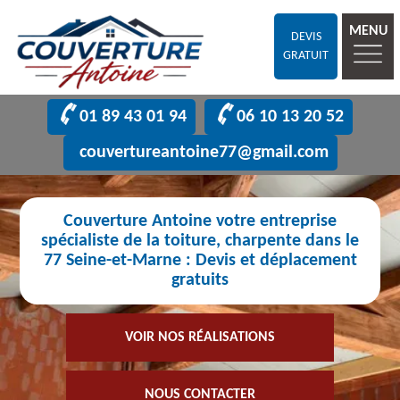
MENU
DEVIS
GRATUIT
01 89 43 01 94
06 10 13 20 52
couvertureantoine77@gmail.com
Couverture Antoine votre entreprise
spécialiste de la toiture, charpente dans le
77 Seine-et-Marne : Devis et déplacement
gratuits
VOIR NOS RÉALISATIONS
NOUS CONTACTER