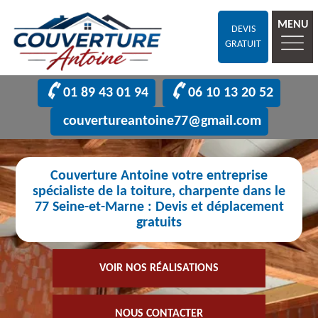
MENU
DEVIS
GRATUIT
01 89 43 01 94
06 10 13 20 52
couvertureantoine77@gmail.com
Couverture Antoine votre entreprise
spécialiste de la toiture, charpente dans le
77 Seine-et-Marne : Devis et déplacement
gratuits
VOIR NOS RÉALISATIONS
NOUS CONTACTER