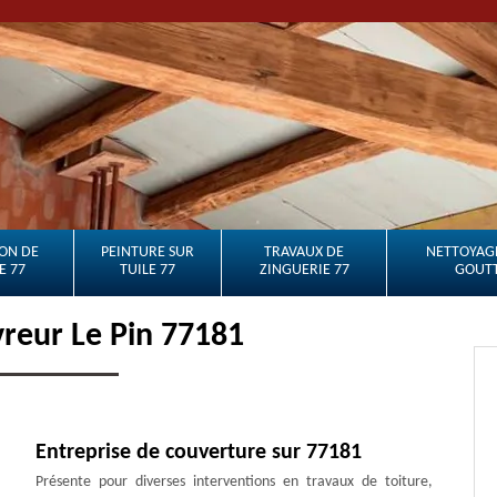
ON DE
PEINTURE SUR
TRAVAUX DE
NETTOYAGE
E 77
TUILE 77
ZINGUERIE 77
GOUTT
reur Le Pin 77181
Entreprise de couverture sur 77181
Présente pour diverses interventions en travaux de toiture,