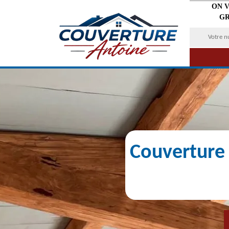
ON 
GR
Couverture 