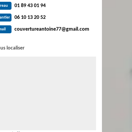
01 89 43 01 94
reau
06 10 13 20 52
antier
couvertureantoine77@gmail.com
mail
us localiser