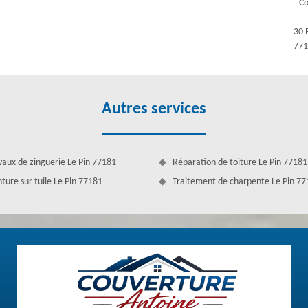
Co
 toiture et les structures (à pente ou plate). Grâce à un devis couvreur
ur les différents travaux à faire. Nous ferons ainsi une précision des
30 
77
Autres services
vaux de zinguerie Le Pin 77181
Réparation de toiture Le Pin 77181
nture sur tuile Le Pin 77181
Traitement de charpente Le Pin 7
pour les travaux de toiture et les travaux de zinguerie. En effet, nous
tenue et l’étanchéité du toit au cours du temps. Spécialisée dans le
nt tous les travaux qui concernent la gouttière, les chéneaux ou les