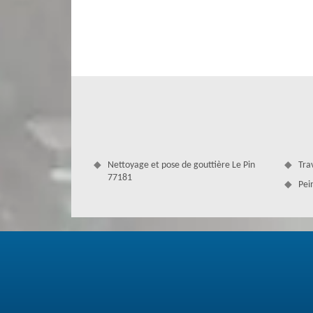
projet. Pour cela, nous travaillons les différents types de
détaillé et personnalisable, vous pouvez un prix précis po
interventions grâce au professionnalisme de notre équipe.
Nettoyage et pose de gouttière Le Pin
Tra
77181
Pei
Couvreur zingueur à Le Pin
Couverture Antoine est une société couvreur qui intervient 
prenons soin de réaliser diverses interventions pour la 
domaine des travaux de toit, notre équipe assure égaleme