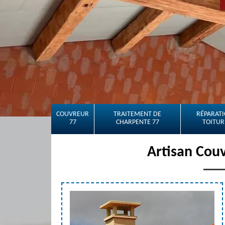
COUVREUR
TRAITEMENT DE
RÉPARATI
77
CHARPENTE 77
TOITUR
Artisan Couv