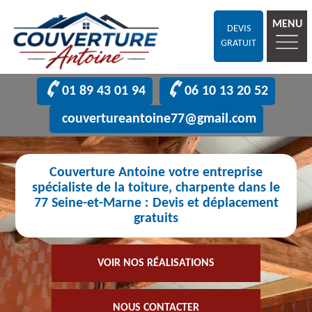
MENU
DEVIS
GRATUIT
01 89 43 01 94
06 10 13 20 52
couvertureantoine77@gmail.com
Couverture Antoine votre entreprise
spécialiste de la toiture, charpente dans le
77 Seine-et-Marne : Devis et déplacement
gratuits
VOIR NOS RÉALISATIONS
NOUS CONTACTER