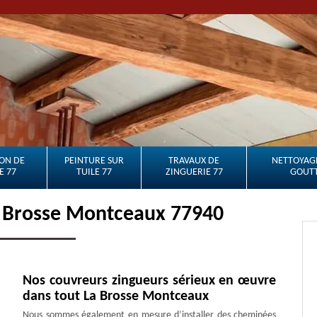
ON DE
PEINTURE SUR
TRAVAUX DE
NETTOYAGE
E 77
TUILE 77
ZINGUERIE 77
GOUTT
a Brosse Montceaux 77940
Nos couvreurs zingueurs sérieux en œuvre
dans tout La Brosse Montceaux
Nous sommes également en mesure d’installer des cheminées