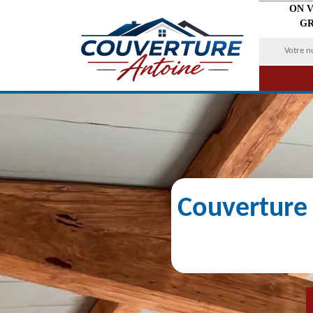
ON 
GR
Couverture 