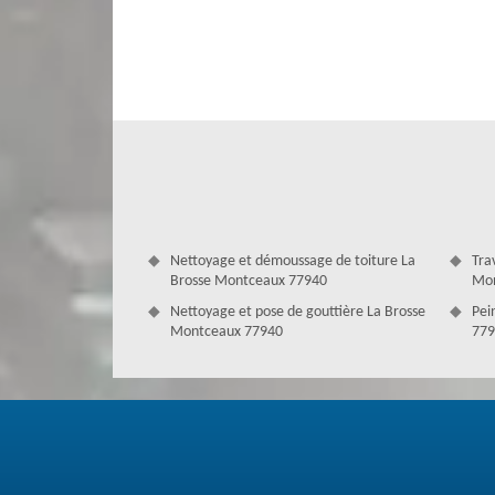
Nettoyage et démoussage de toiture La
Tra
Brosse Montceaux 77940
Mon
Nettoyage et pose de gouttière La Brosse
Pei
Montceaux 77940
779
Devis toiture à La Brosse Montceaux
Le devis couvreur est un moyen pour connaître le tarif des
avoir besoin. Professionnels dans notre domaine, nous réa
de bénéficier le devis gratuit, il suffit de contacter not
parvenir. Il s’agit alors pour nous de vous faire un retour 
sommes à votre service.