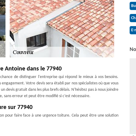
Bu
Ch
E-
No
re Antoine dans le 77940
a chance de distinguer l'entreprise qui répond le mieux à vos besoins.
s engagement. Votre devis sera établi par nos spécialistes où que vous
 devis gratuit dans les plus brefs délais. N'hésitez pas à nous joindre
e, sans erreur et peut être modifié si c’est nécessaire.
ure sur 77940
on pour faire face à une urgence toiture. Cela peut être une solution
er, il est envisageable de réparer le toit afin de bloquer les fuites qui
on de la neige peut également dissimuler d'autres défauts. Il est donc
liser une étude et procéder aux dépannages indispensables.