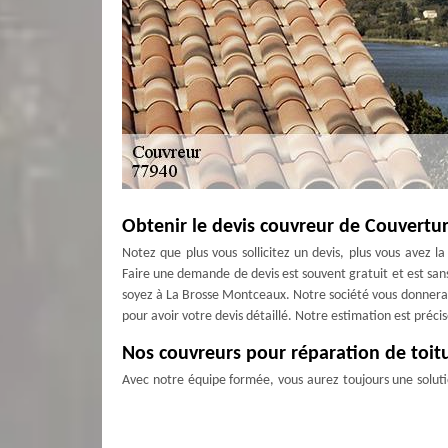
Obtenir le devis couvreur de Couvertu
Notez que plus vous sollicitez un devis, plus vous avez l
Faire une demande de devis est souvent gratuit et est san
soyez à La Brosse Montceaux. Notre société vous donnera un
pour avoir votre devis détaillé. Notre estimation est précis
Nos couvreurs pour réparation de toit
Avec notre équipe formée, vous aurez toujours une soluti
temporaire ou permanente, selon la saison. Au cours de l'hiv
anéantissent votre toit. La vue floue au printemps en rais
conseillé de patienter jusqu’à la fin de la saison pour réa