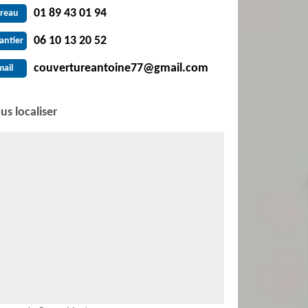
01 89 43 01 94
reau
06 10 13 20 52
antier
couvertureantoine77@gmail.com
mail
us localiser