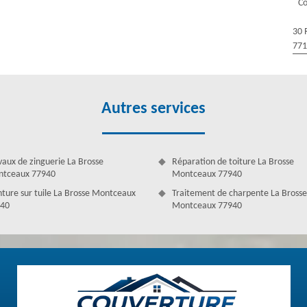
Co
30 
77
Autres services
vaux de zinguerie La Brosse
Réparation de toiture La Brosse
tceaux 77940
Montceaux 77940
nture sur tuile La Brosse Montceaux
Traitement de charpente La Brosse
40
Montceaux 77940
 interventions pour les différents projets de toiture dont vous pouvez
lisons des interventions fiables et assurées pour toute demande. Afin
re équipe ou simplement remplir le formulaire en ligne et nous le faire
dans les meilleurs délais (dans les 24 h). Professionnels de qualité, nous