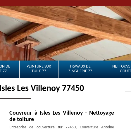
ON DE
PEINTURE SUR
TRAVAUX DE
NETTOYAGE
E 77
TUILE 77
ZINGUERIE 77
GOUTT
Isles Les Villenoy 77450
Couvreur à Isles Les Villenoy - Nettoyage
de toiture
Entreprise de couverture sur 77450, Couverture Antoine