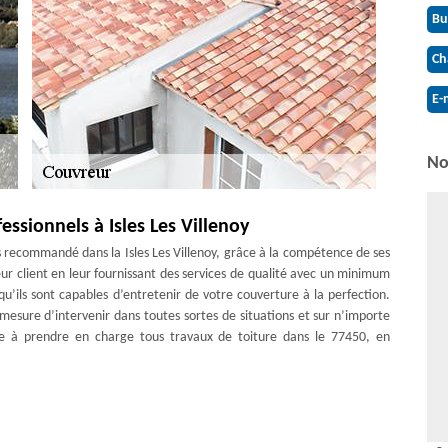
Bu
Ch
E-
No
essionnels à Isles Les Villenoy
s recommandé dans la Isles Les Villenoy, grâce à la compétence de ses
leur client en leur fournissant des services de qualité avec un minimum
qu’ils sont capables d’entretenir de votre couverture à la perfection.
n mesure d’intervenir dans toutes sortes de situations et sur n’importe
te à prendre en charge tous travaux de toiture dans le 77450, en
pour les travaux de toiture et les travaux de zinguerie. En effet, nous
tenue et l’étanchéité du toit au cours du temps. Spécialisée dans le