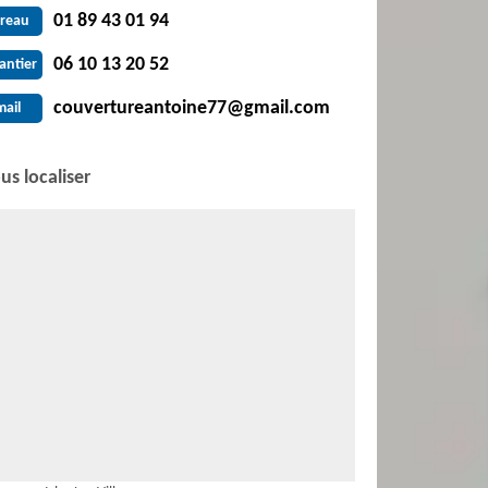
01 89 43 01 94
reau
06 10 13 20 52
antier
couvertureantoine77@gmail.com
mail
us localiser