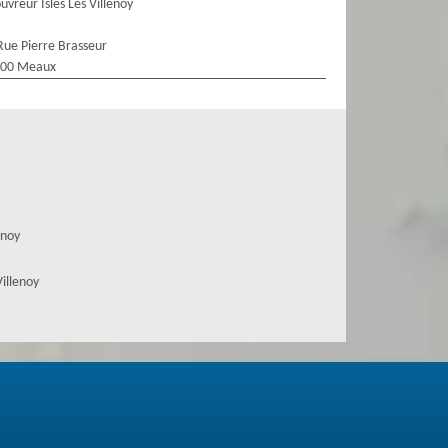
uvreur Isles Les Villenoy
Rue Pierre Brasseur
100 Meaux
enoy
illenoy