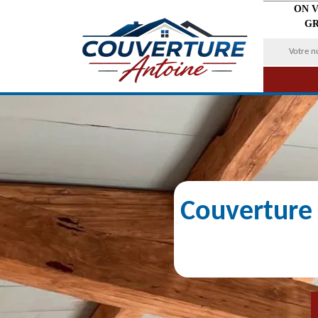
ON 
GR
Couverture 