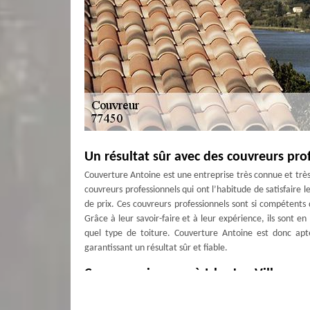
Un résultat sûr avec des couvreurs prof
Couverture Antoine est une entreprise très connue et trè
couvreurs professionnels qui ont l’habitude de satisfaire 
de prix. Ces couvreurs professionnels sont si compétents 
Grâce à leur savoir-faire et à leur expérience, ils sont e
quel type de toiture. Couverture Antoine est donc ap
garantissant un résultat sûr et fiable.
Couvreur zingueur à Isles Les Villenoy
Couverture Antoine est une société couvreur qui intervient 
prenons soin de réaliser diverses interventions pour la 