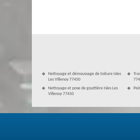
domaine des travaux de toit, notre équipe assure égaleme
bacs acier. Nous présentons pour toute demande un d
interventions.
Nettoyage et démoussage de toiture Isles
Tra
Les Villenoy 77450
774
Nettoyage et pose de gouttière Isles Les
Pein
Villenoy 77450
Réussir la réparation de toiture à Isles
Tout problème de toiture doit être traité au plus vite 
catastrophe à tout moment. Alors, pour cela, il est nécess
couvreurs réparation toiture qualifiés et compétents, do