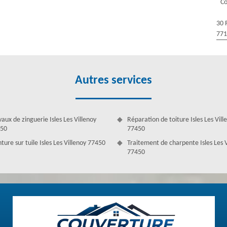
Co
nt tous les travaux qui concernent la gouttière, les chéneaux ou les
evis gratuit et sans engagement afin de connaître le tarif des
30 
77
Autres services
vaux de zinguerie Isles Les Villenoy
Réparation de toiture Isles Les Vill
50
77450
ture sur tuile Isles Les Villenoy 77450
Traitement de charpente Isles Les V
77450
 Les Villenoy
possible car c’est le genre de problème qui peut se transformer en
aire de faire appel à un pro. En effet, Couverture Antoine dispose des
té d’un grand savoir-faire ainsi que des longues expériences qui leur