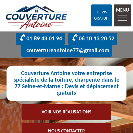
MENU
DEVIS
GRATUIT
01 89 43 01 94
06 10 13 20 52
couvertureantoine77@gmail.com
Couverture Antoine votre entreprise
spécialiste de la toiture, charpente dans le
77 Seine-et-Marne : Devis et déplacement
gratuits
VOIR NOS RÉALISATIONS
NOUS CONTACTER