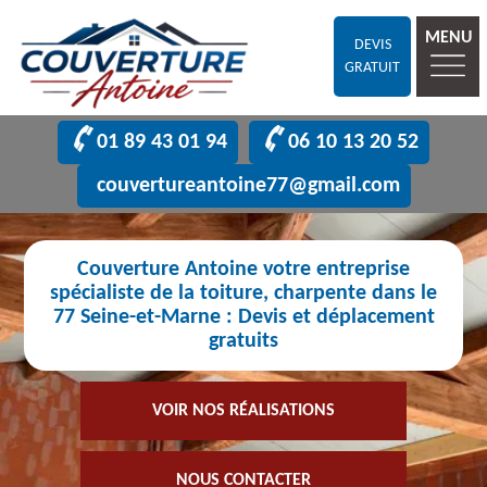
MENU
DEVIS
GRATUIT
01 89 43 01 94
06 10 13 20 52
couvertureantoine77@gmail.com
Couverture Antoine votre entreprise
spécialiste de la toiture, charpente dans le
77 Seine-et-Marne : Devis et déplacement
gratuits
VOIR NOS RÉALISATIONS
NOUS CONTACTER