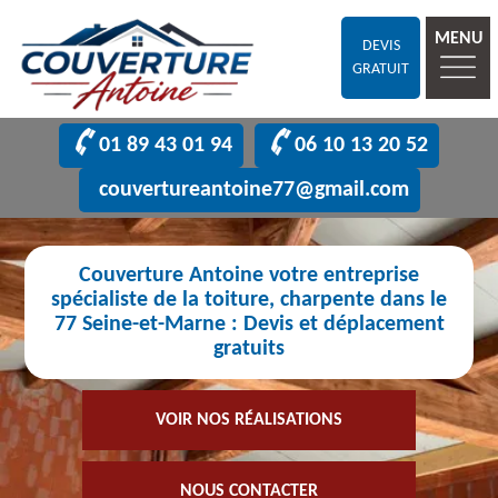
MENU
DEVIS
GRATUIT
01 89 43 01 94
06 10 13 20 52
couvertureantoine77@gmail.com
Couverture Antoine votre entreprise
spécialiste de la toiture, charpente dans le
77 Seine-et-Marne : Devis et déplacement
gratuits
VOIR NOS RÉALISATIONS
NOUS CONTACTER