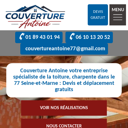
MENU
DEVIS
GRATUIT
01 89 43 01 94
06 10 13 20 52
couvertureantoine77@gmail.com
Couverture Antoine votre entreprise
spécialiste de la toiture, charpente dans le
77 Seine-et-Marne : Devis et déplacement
gratuits
VOIR NOS RÉALISATIONS
NOUS CONTACTER