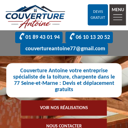
MENU
DEVIS
GRATUIT
01 89 43 01 94
06 10 13 20 52
couvertureantoine77@gmail.com
Couverture Antoine votre entreprise
spécialiste de la toiture, charpente dans le
77 Seine-et-Marne : Devis et déplacement
gratuits
VOIR NOS RÉALISATIONS
NOUS CONTACTER