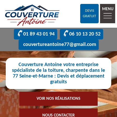
MENU
DEVIS
GRATUIT
01 89 43 01 94
06 10 13 20 52
couvertureantoine77@gmail.com
Couverture Antoine votre entreprise
spécialiste de la toiture, charpente dans le
77 Seine-et-Marne : Devis et déplacement
gratuits
VOIR NOS RÉALISATIONS
NOUS CONTACTER