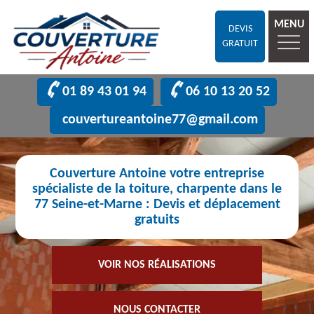
MENU
DEVIS
GRATUIT
01 89 43 01 94
06 10 13 20 52
couvertureantoine77@gmail.com
Couverture Antoine votre entreprise
spécialiste de la toiture, charpente dans le
77 Seine-et-Marne : Devis et déplacement
gratuits
VOIR NOS RÉALISATIONS
NOUS CONTACTER