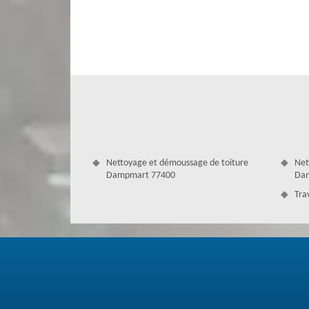
toiture. Artisan couvreur présent depuis quelques années, 
projet. Pour cela, nous travaillons les différents types de
détaillé et personnalisable, vous pouvez un prix précis po
interventions grâce au professionnalisme de notre équipe.
Nettoyage et démoussage de toiture
Net
Dampmart 77400
Dam
Tra
Devis toiture à Dampmart
Le devis couvreur est un moyen pour connaître le tarif des
avoir besoin. Professionnels dans notre domaine, nous réa