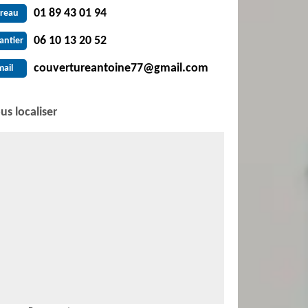
01 89 43 01 94
reau
06 10 13 20 52
antier
couvertureantoine77@gmail.com
mail
us localiser