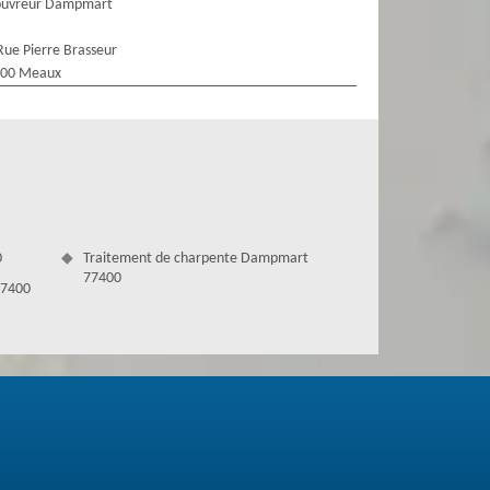
ouvreur Dampmart
Rue Pierre Brasseur
100 Meaux
0
Traitement de charpente Dampmart
77400
77400