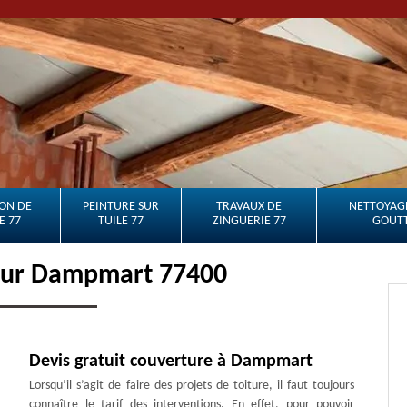
ON DE
PEINTURE SUR
TRAVAUX DE
NETTOYAGE
E 77
TUILE 77
ZINGUERIE 77
GOUTT
eur Dampmart 77400
Devis gratuit couverture à Dampmart
Lorsqu’il s’agit de faire des projets de toiture, il faut toujours
connaître le tarif des interventions. En effet, pour pouvoir