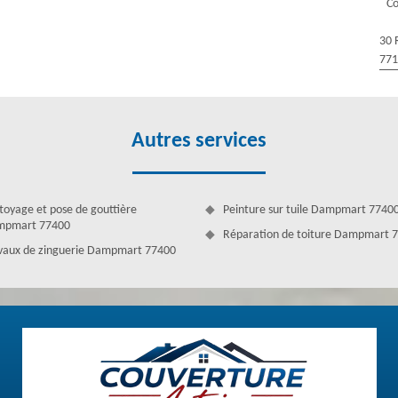
C
notre équipe assure de réaliser des interventions de qualité pour tout
 toiture et les structures (à pente ou plate). Grâce à un devis couvreur
30 
ur les différents travaux à faire. Nous ferons ainsi une précision des
77
Autres services
toyage et pose de gouttière
Peinture sur tuile Dampmart 7740
pmart 77400
Réparation de toiture Dampmart 
vaux de zinguerie Dampmart 77400
 interventions pour les différents projets de toiture dont vous pouvez
lisons des interventions fiables et assurées pour toute demande. Afin