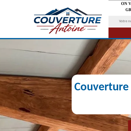
ON 
GR
Couverture 