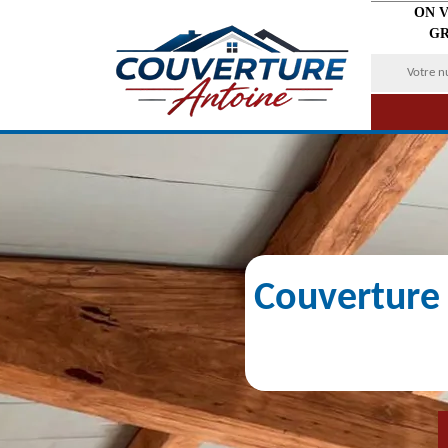
ON 
GR
Couverture 