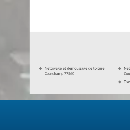
etc. Pour bénéficier du devis gratuit, faites-nous parvenir
interventions selon les normes et les qualités requises.
Nettoyage et démoussage de toiture
Net
Courchamp 77560
Cou
Tra
Devis toiture à Courchamp
Le devis couvreur est un moyen pour connaître le tarif des
avoir besoin. Professionnels dans notre domaine, nous réa
de bénéficier le devis gratuit, il suffit de contacter not
parvenir. Il s’agit alors pour nous de vous faire un retour 