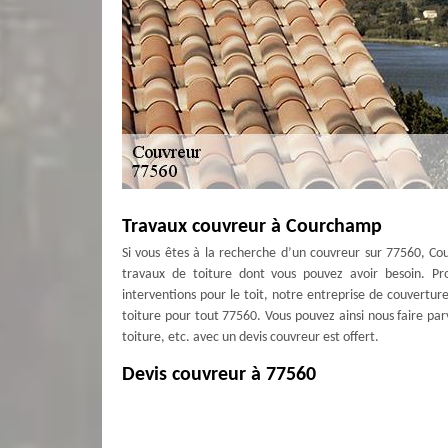
Travaux couvreur à Courchamp
Si vous êtes à la recherche d’un couvreur sur 77560, Cou
travaux de toiture dont vous pouvez avoir besoin. Pro
interventions pour le toit, notre entreprise de couvertur
toiture pour tout 77560. Vous pouvez ainsi nous faire par
toiture, etc. avec un devis couvreur est offert.
Devis couvreur à 77560
Vous êtes à la recherche d’un devis couvreur pour le tarif
répondre à toutes demandes. En effet, il s’agit pour nous 
toiture. Nous faisons pour cela des interventions pour le n