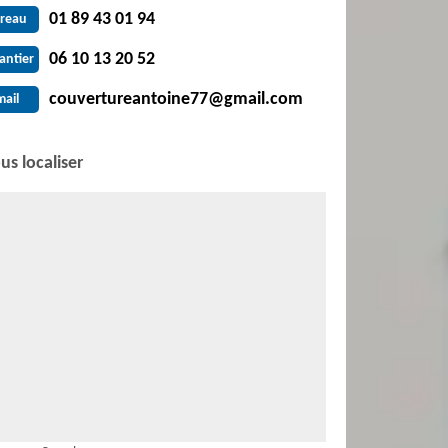
01 89 43 01 94
reau
06 10 13 20 52
antier
couvertureantoine77@gmail.com
mail
us localiser