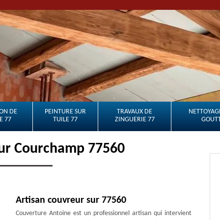
ON DE
PEINTURE SUR
TRAVAUX DE
NETTOYAGE
E 77
TUILE 77
ZINGUERIE 77
GOUTT
eur Courchamp 77560
Artisan couvreur sur 77560
Couverture Antoine est un professionnel artisan qui intervient