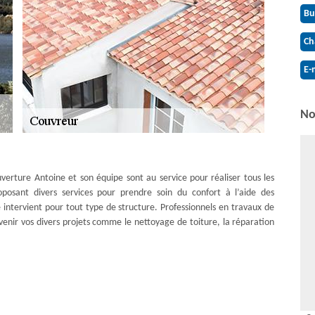
Bu
Ch
E-
No
verture Antoine et son équipe sont au service pour réaliser tous les
posant divers services pour prendre soin du confort à l’aide des
e intervient pour tout type de structure. Professionnels en travaux de
venir vos divers projets comme le nettoyage de toiture, la réparation
 des projets de toiture ? Couvreur Couverture Antoine est présent pour
de réaliser diverses interventions pour l’étanchéité et la tenue de la
ettoyage de toiture, la réparation de toiture, la rénovation de toiture,