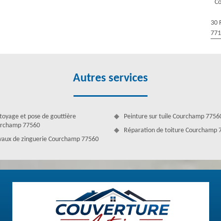
C
 votre demande. En activité depuis plusieurs années, nous réalisons des
30 
77
Autres services
toyage et pose de gouttière
Peinture sur tuile Courchamp 7756
rchamp 77560
Réparation de toiture Courchamp 
vaux de zinguerie Courchamp 77560
 interventions pour les différents projets de toiture dont vous pouvez
lisons des interventions fiables et assurées pour toute demande. Afin
re équipe ou simplement remplir le formulaire en ligne et nous le faire
dans les meilleurs délais (dans les 24 h). Professionnels de qualité, nous