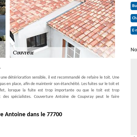
Bu
Ch
E-
No
y
e une détérioration sensible, il est recommandé de refaire le toit. Une
as en place, afin de maintenir son étanchéité. Les fuites sur le toit et
ffet, lorsque la fuite est trop importante ou que le toit est trop
c des spécialistes. Couverture Antoine de Coupvray peut le faire
re Antoine dans le 77700
a chance de distinguer l'entreprise qui répond le mieux à vos besoins.
s engagement. Votre devis sera établi par nos spécialistes où que vous
uit dans les plus brefs délais. N'hésitez pas à nous joindre pour avoir