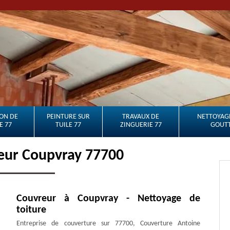
ON DE
PEINTURE SUR
TRAVAUX DE
NETTOYAGE
E 77
TUILE 77
ZINGUERIE 77
GOUTT
eur Coupvray 77700
Couvreur à Coupvray - Nettoyage de
toiture
Entreprise de couverture sur 77700, Couverture Antoine