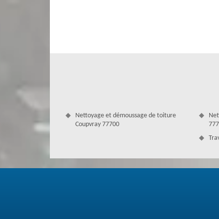
votre devis détaillé. Notre estimation est précise, sans err
Nettoyage et démoussage de toiture
Net
Coupvray 77700
777
Tra
Entreprendre des travaux de couvertu
A Coupvray, Couverture Antoine est en mesure de mettr
efficacement et professionnellement dans tous vos proj
disposent des outillages de protection pour intervenir
bénéficieriez d’un diagnostic et d’une évaluation gratuit
l’intention de réaliser des travaux d’entretien, de la 