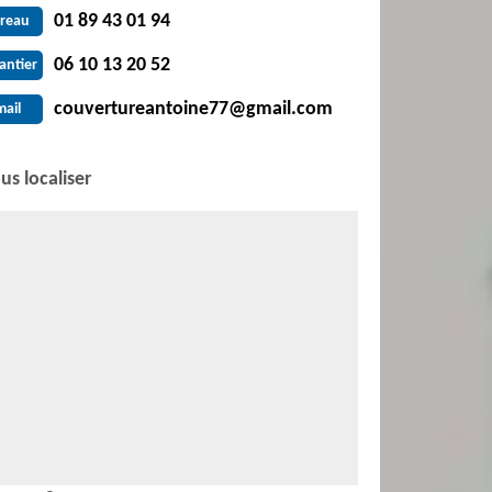
01 89 43 01 94
reau
06 10 13 20 52
antier
couvertureantoine77@gmail.com
mail
us localiser