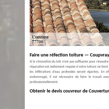
Faire une réfection toiture — Coupvra
Si la rénovation du toit n'est pas suffisante pour résoudr
réparation est nettement requise si votre toiture ne tient p
les infiltrations d'eau profondes seront égarées. En e
endommagé, il est nécessaire de faire le travail ave
professionnellement.
Obtenir le devis couvreur de Couvertu
Notez que plus vous sollicitez un devis, plus vous avez l
Faire une demande de devis est souvent gratuit et est san
soyez à Coupvray. Notre société vous donnera un devis grat