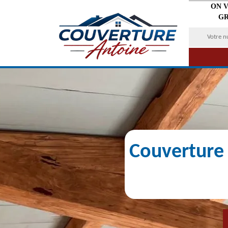
ON 
GR
Couverture 