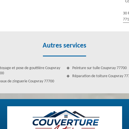
Co
eur et peut être modifié si c’est nécessaire.
30 
77
Autres services
toyage et pose de gouttière Coupvray
Peinture sur tuile Coupvray 77700
00
Réparation de toiture Coupvray 7
vaux de zinguerie Coupvray 77700
re à Coupvray
e à votre profit la compétence de ses couvreurs afin d’intervenir
ets en matière de couverture. Ces couvreurs seront bien équipés et
 sans soucis. De plus, en engageant Couverture Antoine, vous vous
e afin de bien canaliser les méthodes à appliquer. Alors, si vous avez
rénovation ou de la réparation de toiture dans le 77700, Couverture