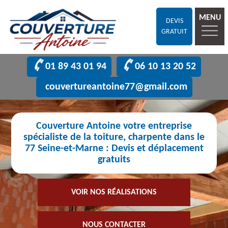
MENU
DEVIS
GRATUIT
01 89 43 01 94
06 10 13 20 52
couvertureantoine77@gmail.com
Couverture Antoine votre entreprise
spécialiste de la toiture, charpente dans le
77 Seine-et-Marne : Devis et déplacement
gratuits
VOIR NOS RÉALISATIONS
NOUS CONTACTER