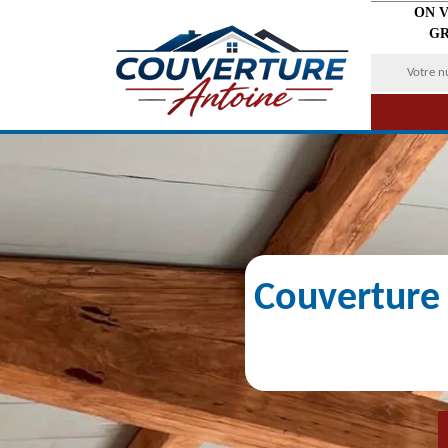
ON 
GR
Couverture 