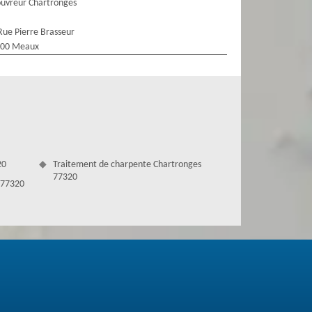
uvreur Chartronges
Rue Pierre Brasseur
100 Meaux
20
Traitement de charpente Chartronges
77320
 77320