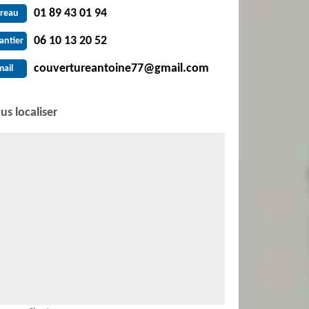
01 89 43 01 94
reau
06 10 13 20 52
antier
couvertureantoine77@gmail.com
mail
us localiser