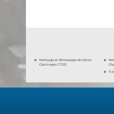
qualité. Pour cela, nous réalisons un nettoyage de toit
toiture est une intervention qui permet de raviver et de
de faire des interventions de qualité. En activité pour 
fiabilité. Nous rédigeons un devis toiture gratuit pour to
Nettoyage et démoussage de toiture
Net
Chartronges 77320
Cha
Tra
Artisan couvreur sur 77320
Couverture Antoine est un professionnel artisan qui inte
travaux de toiture. En effet, nous nous occupons de réalis