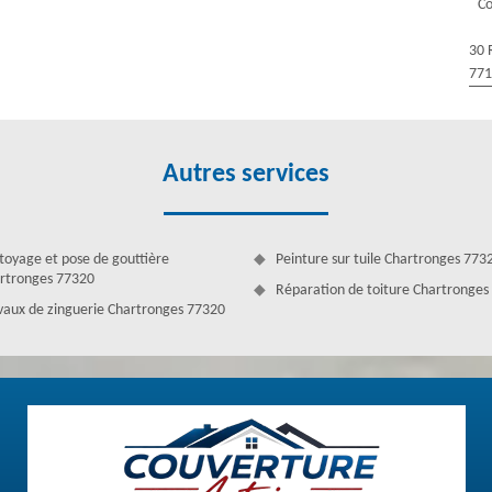
Co
ure régulier ou ponctuel selon votre besoin. Puisque le nettoyage de
 protéger la toiture, notre équipe de couvreur à Chartronges s’occupe
30 
tout le département, notre équipe s’occupe de toute intervention avec
77
ute demande.
Autres services
toyage et pose de gouttière
Peinture sur tuile Chartronges 773
rtronges 77320
Réparation de toiture Chartronges
vaux de zinguerie Chartronges 77320
rvient sur 77320 et ses différentes villes pour des interventions en
er la réparation de toiture, le nettoyage de toiture, la rénovation de