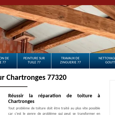
ON DE
PEINTURE SUR
TRAVAUX DE
NETTOYAGE
E 77
TUILE 77
ZINGUERIE 77
GOUTT
ur Chartronges 77320
Réussir la réparation de toiture à
Chartronges
Tout problème de toiture doit être traité au plus vite possible
car c’est le genre de problème qui peut se transformer en