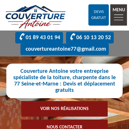
MENU
DEVIS
GRATUIT
01 89 43 01 94
06 10 13 20 52
couvertureantoine77@gmail.com
Couverture Antoine votre entreprise
spécialiste de la toiture, charpente dans le
77 Seine-et-Marne : Devis et déplacement
gratuits
VOIR NOS RÉALISATIONS
NOUS CONTACTER